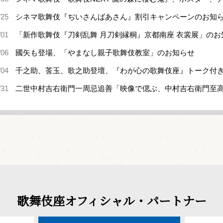
/25
シネマ歌舞伎『ぢいさんばあさん』割引キャンペーンのお知
/01
「新作歌舞伎『刀剣乱舞 月刀剣縁桐』京都南座 衣裳展」のお
/06
國矢も登場、「やまなし親子歌舞伎教室」のお知らせ
/04
千之助、莟玉、歌之助登壇、『わが心の歌舞伎座』トーク付
/31
二世中村吉右衛門一周忌追善「映像で偲ぶ、中村吉右衛門至
歌舞伎座オフィシャル・パートナー