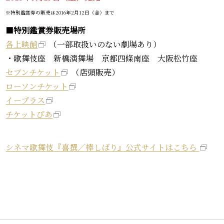
※特別鑑賞券の販売は2016年2月12日（金）まで
■
特別鑑賞券販売場所
各上映館
（一部取扱いのない劇場あり）
・歌舞伎座 新橋演舞場 京都四條南座 大阪松竹座
セブンチケット
（店頭販売）
ローソンチケット
イープラス
チケットぴあ
シネマ歌舞伎『喜撰／棒しばり』公式サイトはこちら