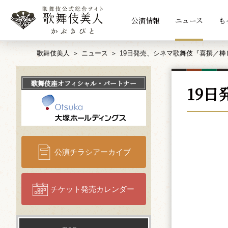
公演情報
ニュース
も
歌舞伎美人
ニュース
19日発売、シネマ歌舞伎『喜撰／
歌舞伎座
オフィシャル・パートナー
19
公演チラシアーカイブ
チケット発売カレンダー