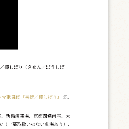
撰／棒しばり（きせん／ぼうしば
ネマ歌舞伎『喜撰／棒しばり』
。
座、新橋演舞場、京都四條南座、大
で（一部取扱いのない劇場あり）、