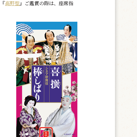
 『
高野聖
』ご鑑賞の際は、座席指