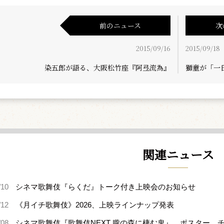
前のニュース
次
2015/09/16
2015/09/18
染五郎が語る、大阪松竹座『阿弖流為』
獅童が「一
関連ニュース
/10
シネマ歌舞伎『らくだ』トーク付き上映会のお知らせ
/12
《月イチ歌舞伎》2026、上映ラインナップ発表
/08
シネマ歌舞伎『歌舞伎NEXT 朧の森に棲む鬼』、ポスター、