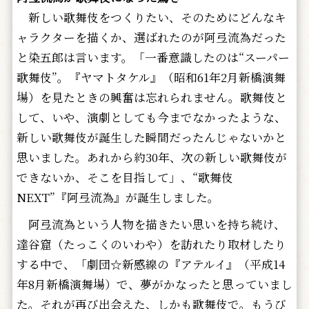
新しい歌舞伎をつくりたい、そのためにどんなキ
ャラクターを描くか――、選ばれたのが阿弖流為だった
と染五郎は言います。「一番意識したのは“スーパー
歌舞伎”。『ヤマトタケル』（昭和61年2月新橋演舞
場）を見たときの興奮は忘れられません。歌舞伎と
して、いや、演劇としても今までなかったような、
新しい歌舞伎が誕生した瞬間だったんじゃないかと
思いました。あれから約30年、次の新しい歌舞伎が
できないか、そこを目指して」、“歌舞伎
NEXT”『阿弖流為』が誕生しました。
阿弖流為という人物を描きたい思いを持ち続け、
達谷窟（たっこくのいわや）を訪れたり取材したり
する中で、「劇団☆新感線の『アテルイ』（平成14
年8月新橋演舞場）で、夢がかなったと思っていまし
た。それが再び出会えた、しかも歌舞伎で。もうび