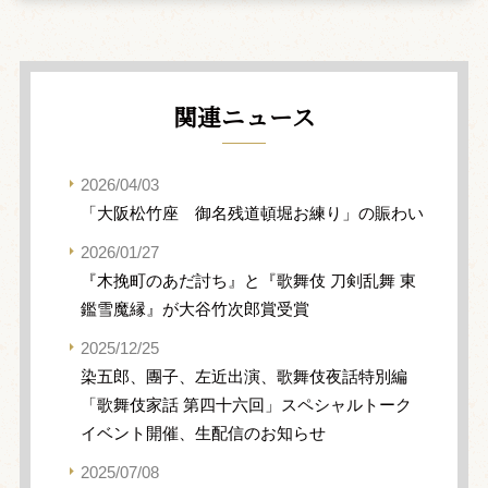
関連ニュース
2026/04/03
「大阪松竹座 御名残道頓堀お練り」の賑わい
2026/01/27
『木挽町のあだ討ち』と『歌舞伎 刀剣乱舞 東
鑑雪魔縁』が大谷竹次郎賞受賞
2025/12/25
染五郎、團子、左近出演、歌舞伎夜話特別編
「歌舞伎家話 第四十六回」スペシャルトーク
イベント開催、生配信のお知らせ
2025/07/08