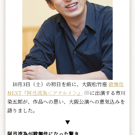
10月3日（土）の初日を前に、大阪松竹座
歌舞伎
NEXT『阿弖流為＜アテルイ＞』
に出演する市川
染五郎が、作品への思い、大阪公演への意気込みを
語りました。
▼
阿弖流為が歌舞伎になった驚き