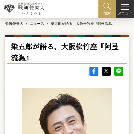
メニュー
検索
歌舞伎美人
ニュース
染五郎が語る、大阪松竹座『阿弖流為』
染五郎が語る、大阪松竹座『阿弖
流為』