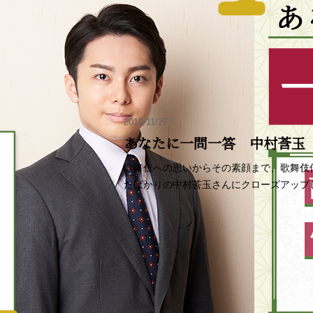
2019/11/27
あなたに一問一答 中村莟玉
歌舞伎への思いからその素顔まで、歌舞伎
たばかりの中村莟玉さんにクローズアップ