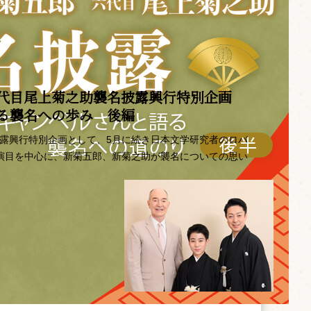
代目尾上菊之助襲名披露興行特別企画 ――
語る襲名への歩み 後編
披露興行特別企画として、5月に続き日本文学研究者のロバ
の演目を中心に、新菊五郎、新菊之助が襲名についての思い