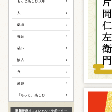
もっと楽しむTOP
人
劇場
舞台
装い
懐古
食
薀蓄
「もっと」楽しむ
歌舞伎座
オフィシャル・サポーター