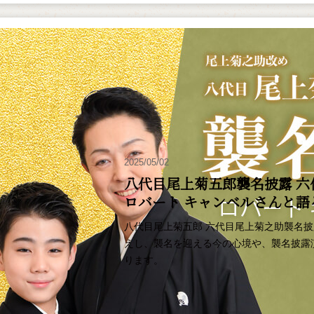
2025/05/02
八代目尾上菊五郎襲名披露 六
ロバート キャンベルさんと
八代目尾上菊五郎 六代目尾上菊之助襲名
えし、襲名を迎える今の心境や、襲名披露
ります。