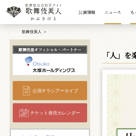
公演情報
ニュース
も
歌舞伎美人
歌舞伎座
オフィシャル・パートナー
「人」を
公演チラシアーカイブ
チケット発売カレンダー