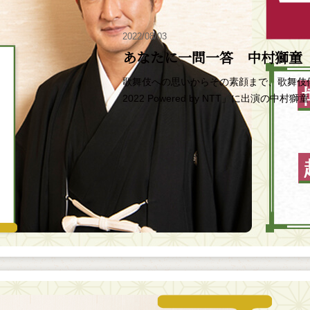
2022/08/03
あなたに一問一答 中村獅童
歌舞伎への思いからその素顔まで、歌舞伎
2022 Powered by NTT」に出演の