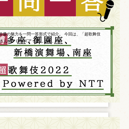
俳優の魅力を一問一答形式で紹介。 今回は、「超歌舞伎
中村獅童さんにクローズアップします。