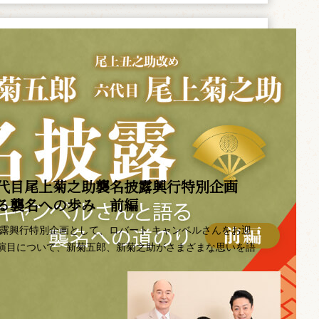
代目尾上菊之助襲名披露興行特別企画 ――
語る襲名への歩み 前編
披露興行特別企画として、ロバート キャンベルさんをお迎
演目について、新菊五郎、新菊之助がさまざまな思いを語