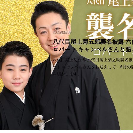
2025/05/30
八代目尾上菊五郎襲名披露 六
ロバート キャンベルさんと
八代目尾上菊五郎 六代目尾上菊之助襲名
ート キャンベルさんをお迎えして、6月
を明かします。