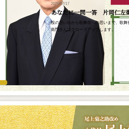
2026/07/17
あなたに一問一答 片岡仁左
役の思い出から歌舞伎への思いまで、歌舞
衛門さんにクローズアップします。