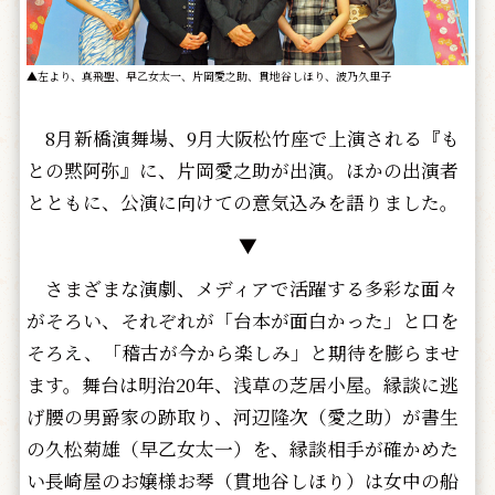
▲左より、真飛聖、早乙女太一、片岡愛之助、貫地谷しほり、波乃久里子
8月新橋演舞場、9月大阪松竹座で上演される『も
との黙阿弥』に、片岡愛之助が出演。ほかの出演者
とともに、公演に向けての意気込みを語りました。
▼
さまざまな演劇、メディアで活躍する多彩な面々
がそろい、それぞれが「台本が面白かった」と口を
そろえ、「稽古が今から楽しみ」と期待を膨らませ
ます。舞台は明治20年、浅草の芝居小屋。縁談に逃
げ腰の男爵家の跡取り、河辺隆次（愛之助）が書生
の久松菊雄（早乙女太一）を、縁談相手が確かめた
い長崎屋のお嬢様お琴（貫地谷しほり）は女中の船