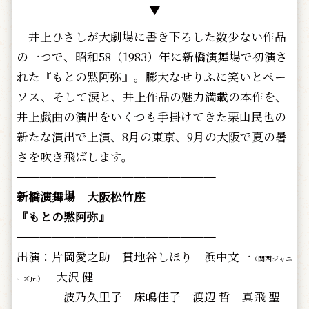
▼
井上ひさしが大劇場に書き下ろした数少ない作品
の一つで、昭和58（1983）年に新橋演舞場で初演さ
れた『もとの黙阿弥』。膨大なせりふに笑いとペー
ソス、そして涙と、井上作品の魅力満載の本作を、
井上戯曲の演出をいくつも手掛けてきた栗山民也の
新たな演出で上演、8月の東京、9月の大阪で夏の暑
さを吹き飛ばします。
━━━━━━━━━━━━━━━━━
新橋演舞場 大阪松竹座
『もとの黙阿弥』
━━━━━━━━━━━━━━━━━
出演：片岡愛之助 貫地谷しほり 浜中文一
（関西ジャニ
大沢 健
ーズJr.）
波乃久里子 床嶋佳子 渡辺 哲 真飛 聖