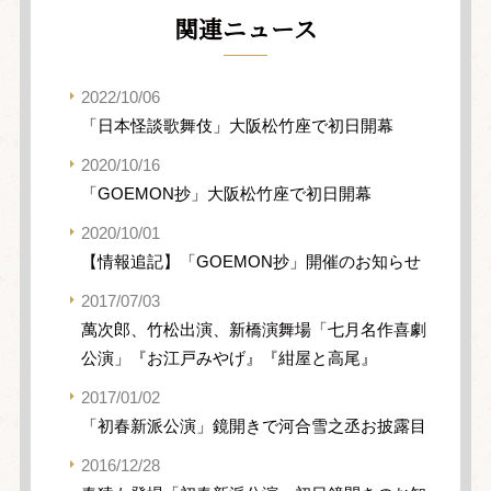
関連ニュース
2022/10/06
「日本怪談歌舞伎」大阪松竹座で初日開幕
2020/10/16
「GOEMON抄」大阪松竹座で初日開幕
2020/10/01
【情報追記】「GOEMON抄」開催のお知らせ
2017/07/03
萬次郎、竹松出演、新橋演舞場「七月名作喜劇
公演」『お江戸みやげ』『紺屋と高尾』
2017/01/02
「初春新派公演」鏡開きで河合雪之丞お披露目
2016/12/28