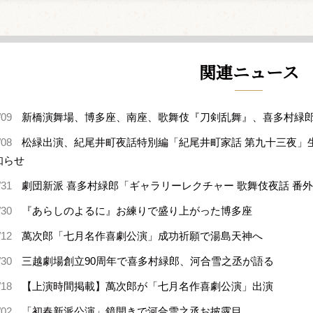
関連ニュース
/09
新橋演舞場、博多座、南座、歌舞伎『刀剣乱舞』、喜多村緑
/08
松緑出演、紀尾井町夜話特別編「紀尾井町家話 第九十三夜」
知らせ
/31
劇団新派 喜多村緑郎「ギャラリーレクチャー 歌舞伎夜話 番
/30
『あらしのよるに』お練りで盛り上がった博多座
/12
萬次郎「七月名作喜劇公演」成功祈願で湯島天神へ
/30
三越劇場創立90周年で喜多村緑郎、河合雪之丞が語る
/18
【上演時間掲載】萬次郎が「七月名作喜劇公演」出演
/02
「初春新派公演」鏡開きで河合雪之丞お披露目