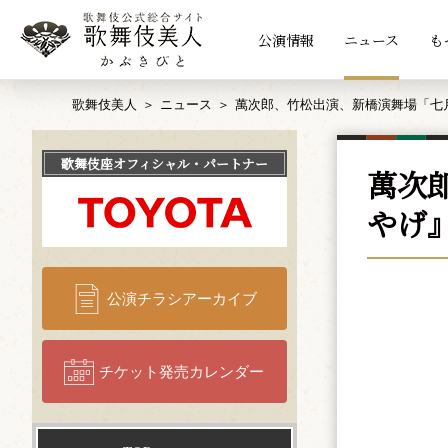
公演情報
ニュース
も
歌舞伎美人
ニュース
萬次郎、竹松出演、新橋演舞場「七
歌舞伎座
オフィシャル・パートナー
萬次
やげ
公演チラシアーカイブ
チケット発売カレンダー