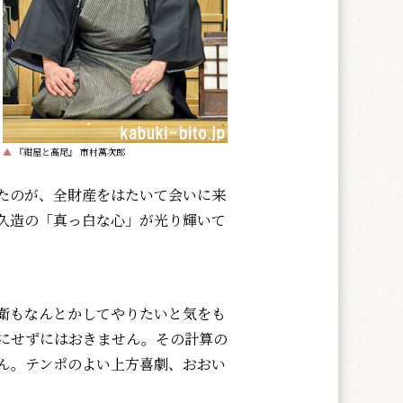
▲
『紺屋と高尾』 市村萬次郎
たのが、全財産をはたいて会いに来
久造の「真っ白な心」が光り輝いて
衛もなんとかしてやりたいと気をも
にせずにはおきません。その計算の
ん。テンポのよい上方喜劇、おおい