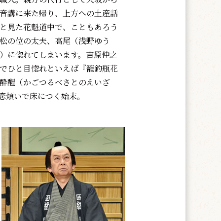
音講に来た帰り、上方への土産話
と見た花魁道中で、こともあろう
松の位の太夫、高尾（浅野ゆう
）に惚れてしまいます。吉原仲之
でひと目惚れといえば『籠釣瓶花
酔醒（かごつるべさとのえいざ
恋煩いで床につく始末。