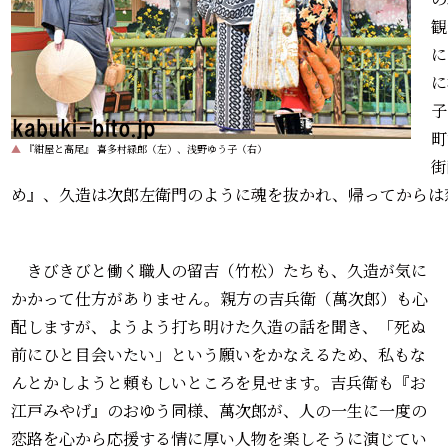
観
に
に
子
町
▲
『紺屋と高尾』 喜多村緑郎（左）、浅野ゆう子（右）
街
め』、久造は次郎左衛門のように魂を抜かれ、帰ってからは
きびきびと働く職人の留吉（竹松）たちも、久造が気に
かかって仕方がありません。親方の吉兵衛（萬次郎）も心
配しますが、ようよう打ち明けた久造の話を聞き、「死ぬ
前にひと目会いたい」という願いをかなえるため、私もな
んとかしようと頼もしいところを見せます。吉兵衛も『お
江戸みやげ』のおゆう同様、萬次郎が、人の一生に一度の
恋路を心から応援する情に厚い人物を楽しそうに演じてい