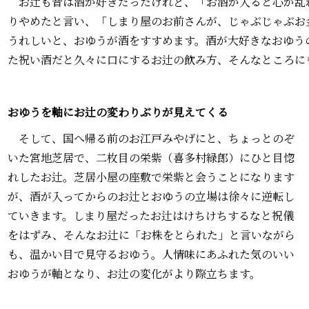
お辻も昔は酒が好きだったけれど、「お酒が入ると心が乱
りやめたと言い、「しまり屋のお前さんが、じゃぶじゃぶお
うれしいと、おゆうが酒をすすめます。酒が大好きなおゆう
た祝い酒だと久々に口にするお辻の飲み方、そんなところに
おゆうを軸にお辻の変わりぶりが見えてくる
そして、国へ帰る前のお江戸みやげにと、ちょっとのぞ
いた宮地芝居で、二枚目の栄紫（喜多村緑郎）にひと目惚
れしたお辻。芝居小屋の座敷で栄紫と会うことになります
が、酒が入ってからのお辻とおゆうの立場は徐々に逆転し
ていきます。しまり屋だったお辻はけちけちするなと祝儀
をはずみ、そんなお辻に「お株をとられた」と言いながら
も、温かい目で見守るおゆう。人情味にあふれた気のいい
おゆうが軸となり、お辻の変化がより際立ちます。