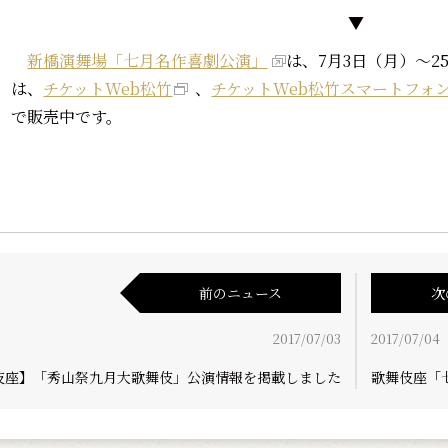
▼
新橋演舞場「七月名作喜劇公演」
は、7月3日（月）～
は、
チケットWeb松竹
、
チケットWeb松竹スマートフォ
で販売中です。
前のニュース
次
2017/07/03
2017/07/04
伎座】「秀山祭九月大歌舞伎」公演情報を掲載しました
歌舞伎座「