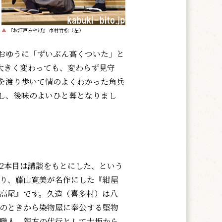
▲
『お江戸みやげ』 市村竹松（左）
おゆうに「ずいぶん高くついた」と
大きく変わっても、変わらず見守
を渡り歩いて情のよくわかった角兵
し、後味のよいひと幕となりまし
2本目は講談をもとにした、という
り、藤山寛美が名作にした『紺屋
高尾』です。久造（喜多村）は八
のときから染物屋に奉公する堅物
職人。親方の代行として大坂から