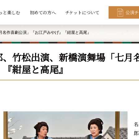
っと楽しむ
初めての方へ
チケットについて
公演チ
月名作喜劇公演」『お江戸みやげ』『紺屋と高尾』
郎、竹松出演、新橋演舞場「七月
』『紺屋と高尾』
7
名
郎