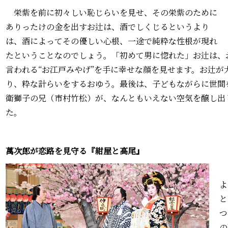
栄紫を前に初々しい恥じらいを見せ、その栄紫のために
ありったけの金を出すお辻は、酒でしくじるというより
は、酒によってその優しい心根、一途で純粋な性根が現れ
たということなのでしょう。「初めて男に惚れた」お辻は、
言われる“お江戸みやげ”を手に幸せな顔を見せます。お辻が
り、粋な計らいをするおゆう。最後は、子どもながらに世間
衛獅子の兄（市村竹松）が、なんともいえない空気を醸し出
た。
萬次郎が恋路を見守る『紺屋と高尾』
よ
と
つ
の