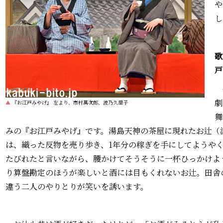
や
し
歌
戸
劇
▲
『お江戸みやげ』 左より、市村萬次郎、波乃久里子
舞
みの『お江戸みやげ』です。湯島天神の茶屋に現れたお辻（
は、織った反物を売り歩き、1年分の稼ぎを手にしてようや
たびれたと言いながら、腰かけてそうそうに一杯ひっかけよ
り算盤勘定のほうが楽しいと酒には目もくれないお辻。田舎
違う二人のやりとりが笑いを誘います。