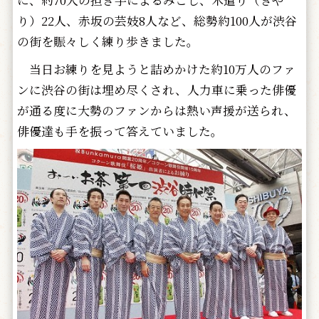
に、約70人の担ぎ手によるみこし、木遣り（きや
り）22人、赤坂の芸妓8人など、総勢約100人が渋谷
の街を賑々しく練り歩きました。
当日お練りを見ようと詰めかけた約10万人のファ
ンに渋谷の街は埋め尽くされ、人力車に乗った俳優
が通る度に大勢のファンからは熱い声援が送られ、
俳優達も手を振って答えていました。