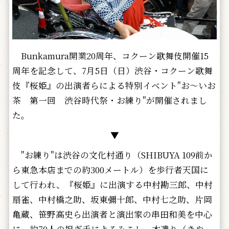
Bunkamura開業20周年、コクーン歌舞伎開催15
周年を記念して、7月5日（日）渋谷・コクーン歌舞
伎『桜姫』の出演者らによる特別イベント"お～いお
茶 第一回 渋谷時代祭・お練り"が開催されまし
た。
▼
"お練り"は渋谷の文化村通り（SHIBUYA 109前か
ら東急本店までの約300メートル）を歩行者天国に
して行われ、『桜姫』に出演する中村勘三郎、中村
扇雀、中村橋之助、坂東彌十郎、中村七之助、片岡
亀蔵、笹野高史ら出演者と演出家の串田和美を中心