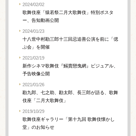
2024/02/02
歌舞伎座「猿若祭二月大歌舞伎」特別ポスタ
ー、告知動画公開
2024/01/23
十八世中村勘三郎十三回忌追善公演を前に「偲
ぶ会」を開催
2021/02/19
新作シネマ歌舞伎『鰯賣戀曳網』ビジュアル、
予告映像公開
2021/01/26
勘九郎、七之助、勘太郎、長三郎が語る、歌舞
伎座「二月大歌舞伎」
2019/10/29
歌舞伎座ギャラリー「第十九回 歌舞伎懐かし
堂」のお知らせ