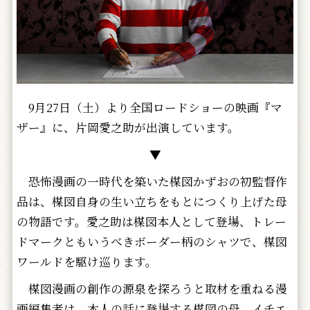
9月27日（土）より全国ロードショーの映画『マ
ザー』に、片岡愛之助が出演しています。
▼
恐怖漫画の一時代を築いた楳図かずおの初監督作
品は、楳図自身の生い立ちをもとにつくり上げた母
の物語です。愛之助は楳図本人として登場、トレー
ドマークともいうべきボーダー柄のシャツで、楳図
ワールドを駆け巡ります。
楳図漫画の創作の源泉を探ろうと取材を重ねる漫
画編集者は、本人の話に登場する楳図の母、イチエ