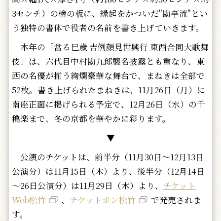
3センチ）の檜の板に、縁起をかついだ"勘亭流"とい
う独特の書体で役者の名前を書き上げていきます。
本年の「當る巳歳 吉例顔見世興行 東西合同大歌舞
伎」は、六代目中村勘九郎襲名披露とも重なり、東
西の名優が揃う絢爛豪華な舞台で、まねきは全部で
52枚。書き上げられたまねきは、11月26日（月）に
南座正面に掲げられる予定で、12月26日（水）の千
穐楽まで、冬の京都を華やかに彩ります。
▼
公演のチケットは、前半分（11月30日～12月13日
公演分）は11月15日（木）より、後半分（12月14日
～26日公演分）は11月29日（木）より、
チケット
Web松竹
、
チケットホン松竹
で発売されま
す。