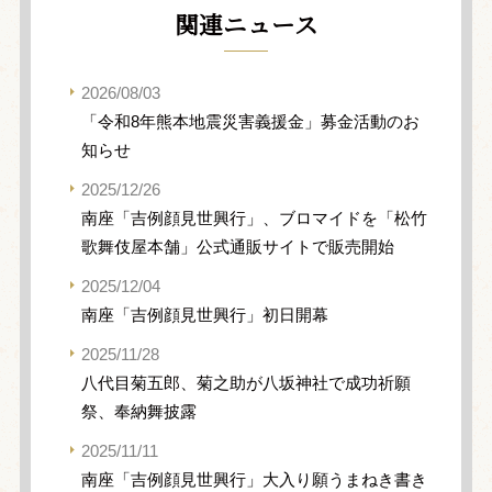
関連ニュース
2026/08/03
「令和8年熊本地震災害義援金」募金活動のお
知らせ
2025/12/26
南座「吉例顔見世興行」、ブロマイドを「松竹
歌舞伎屋本舗」公式通販サイトで販売開始
2025/12/04
南座「吉例顔見世興行」初日開幕
2025/11/28
八代目菊五郎、菊之助が八坂神社で成功祈願
祭、奉納舞披露
2025/11/11
南座「吉例顔見世興行」大入り願うまねき書き