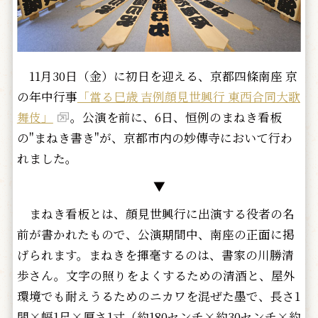
11月30日（金）に初日を迎える、京都四條南座 京
の年中行事
「當る巳歳 吉例顔見世興行 東西合同大歌
舞伎」
。公演を前に、6日、恒例のまねき看板
の"まねき書き"が、京都市内の妙傳寺において行わ
れました。
▼
まねき看板とは、顔見世興行に出演する役者の名
前が書かれたもので、公演期間中、南座の正面に掲
げられます。まねきを揮毫するのは、書家の川勝清
歩さん。文字の照りをよくするための清酒と、屋外
環境でも耐えうるためのニカワを混ぜた墨で、長さ1
間×幅1尺×厚さ1寸（約180センチ×約30センチ×約