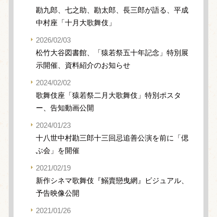
勘九郎、七之助、勘太郎、長三郎が語る、平成
中村座「十月大歌舞伎」
2026/02/03
松竹大谷図書館、「猿若祭五十年記念」特別展
示開催、資料紹介のお知らせ
2024/02/02
歌舞伎座「猿若祭二月大歌舞伎」特別ポスタ
ー、告知動画公開
2024/01/23
十八世中村勘三郎十三回忌追善公演を前に「偲
ぶ会」を開催
2021/02/19
新作シネマ歌舞伎『鰯賣戀曳網』ビジュアル、
予告映像公開
2021/01/26