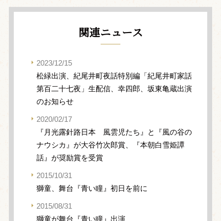
関連ニュース
2023/12/15
松緑出演、紀尾井町夜話特別編「紀尾井町家話
第百二十七夜」生配信、幸四郎、坂東亀蔵出演
のお知らせ
2020/02/17
『月光露針路日本 風雲児たち』と『風の谷の
ナウシカ』が大谷竹次郎賞、『本朝白雪姫譚
話』が奨励賞を受賞
2015/10/31
獅童、舞台『青い瞳』初日を前に
2015/08/31
獅童が舞台『青い瞳』出演