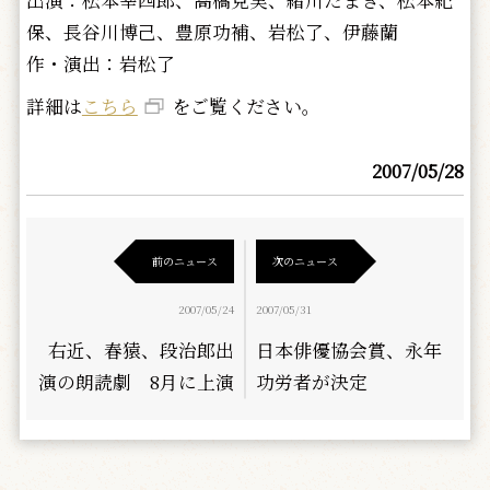
出演：松本幸四郎、高橋克実、緒川たまき、松本紀
保、長谷川博己、豊原功補、岩松了、伊藤蘭
作・演出：岩松了
詳細は
こちら
をご覧ください。
2007/05/28
前のニュース
次のニュース
2007/05/24
2007/05/31
右近、春猿、段治郎出
日本俳優協会賞、永年
演の朗読劇 8月に上演
功労者が決定