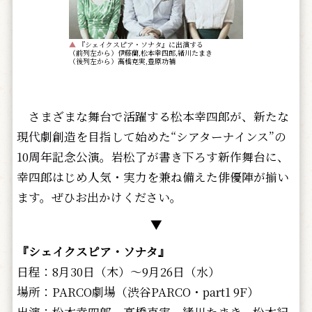
▲
『シェイクスピア・ソナタ』に出演する
（前列左から）伊藤蘭,松本幸四郎,緒川たまき
（後列左から）高橋克実,豊原功補
さまざまな舞台で活躍する松本幸四郎が、新たな
現代劇創造を目指して始めた“シアターナインス”の
10周年記念公演。岩松了が書き下ろす新作舞台に、
幸四郎はじめ人気・実力を兼ね備えた俳優陣が揃い
ます。ぜひお出かけください。
▼
『シェイクスピア・ソナタ』
日程：8月30日（木）～9月26日（水）
場所：PARCO劇場（渋谷PARCO・part1 9F）