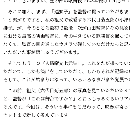
ことでございますが、昼の部の歌舞伎では3本続けて出させ
それに加え、まず、『連獅子』を監督に撮っていただきま
いう繋がりですと、私の祖父で敬愛する六代目菊五郎が小津
獅子』が、今のところ最初で最後。次が山田監督にその孫を
における最高の映画監督に、今の生きている歌舞伎を撮って
なくて、監督の目を通したカメラで残していただけたらと思
いただいた事が嬉しゅうございます。
そしてもう一つ『人情噺文七元結』。これをただ撮ってい
ただいて、しかも演出をしていただく、しかもそれが記録に
そして、これが始まりになって、いろいろな事がまた発展で
この前、祖父（六代目菊五郎）の写真を見ていただいたん
と、監督が「これは舞台ですか？」とおっしゃるぐらいリア
るんです。今回は、そういう事にもこだわって、映像が寄っ
セットまで新しく考えています。