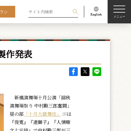
ラシ
メニュー
製作発表
新橋演舞場十月公演「錦秋
演舞場祭り 中村勘三郎奮闘」
昼の部
「十月大歌舞伎」
は
『俊寛』『連獅子』『人情噺
文七元結』で中村勘三郎が三