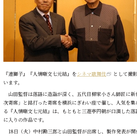
『連獅子』『人情噺文七元結』を
シネマ歌舞伎
として撮
います。
山田監督は落語に造詣が深く、五代目柳家小さん師匠に新
次寄席」と銘打った寄席を横浜にぎわい座で催し、人気を集
る『人情噺文七元結』は、もともと三遊亭円朝が口演した落
に入りの作品です。
18日（火）中村勘三郎と山田監督が出席し、製作発表が開