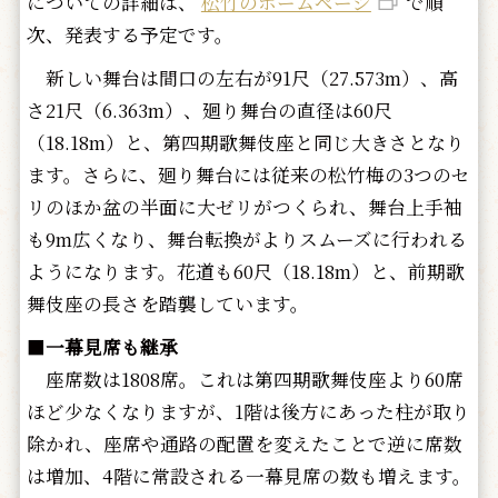
についての詳細は、
松竹のホームページ
で順
次、発表する予定です。
新しい舞台は間口の左右が91尺（27.573m）、高
さ21尺（6.363m）、廻り舞台の直径は60尺
（18.18m）と、第四期歌舞伎座と同じ大きさとなり
ます。さらに、廻り舞台には従来の松竹梅の3つのセ
リのほか盆の半面に大ゼリがつくられ、舞台上手袖
も9m広くなり、舞台転換がよりスムーズに行われる
ようになります。花道も60尺（18.18m）と、前期歌
舞伎座の長さを踏襲しています。
■
一幕見席も継承
座席数は1808席。これは第四期歌舞伎座より60席
ほど少なくなりますが、1階は後方にあった柱が取り
除かれ、座席や通路の配置を変えたことで逆に席数
は増加、4階に常設される一幕見席の数も増えます。