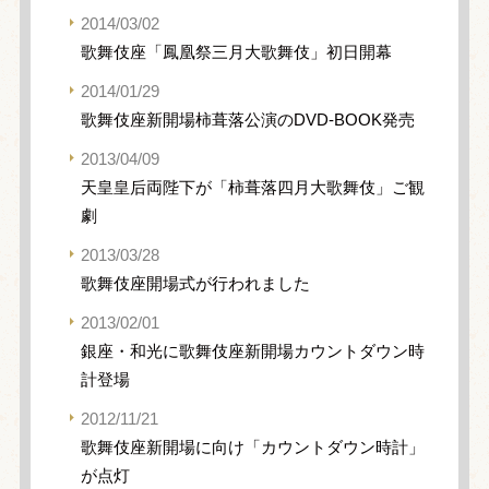
2014/03/02
歌舞伎座「鳳凰祭三月大歌舞伎」初日開幕
2014/01/29
歌舞伎座新開場柿葺落公演のDVD-BOOK発売
2013/04/09
天皇皇后両陛下が「柿葺落四月大歌舞伎」ご観
劇
2013/03/28
歌舞伎座開場式が行われました
2013/02/01
銀座・和光に歌舞伎座新開場カウントダウン時
計登場
2012/11/21
歌舞伎座新開場に向け「カウントダウン時計」
が点灯