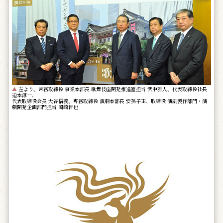
▲
左より、常務取締役 事業本部長 歌舞伎座開発推進室担当 武中雅人、代表取締役社長
迫本淳一、
代表取締役会長 大谷信義、専務取締役 演劇本部長 安孫子正、取締役 演劇製作部門・演
劇開発企画部門担当 岡崎哲也