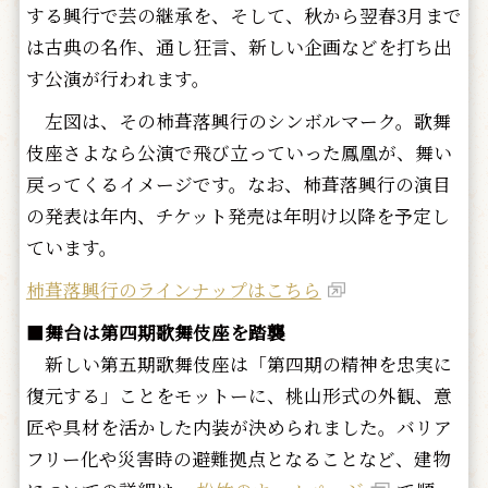
する興行で芸の継承を、そして、秋から翌春3月まで
は古典の名作、通し狂言、新しい企画などを打ち出
す公演が行われます。
左図は、その柿葺落興行のシンボルマーク。歌舞
伎座さよなら公演で飛び立っていった鳳凰が、舞い
戻ってくるイメージです。なお、柿葺落興行の演目
の発表は年内、チケット発売は年明け以降を予定し
ています。
柿葺落興行のラインナップはこちら
■
舞台は第四期歌舞伎座を踏襲
新しい第五期歌舞伎座は「第四期の精神を忠実に
復元する」ことをモットーに、桃山形式の外観、意
匠や具材を活かした内装が決められました。バリア
フリー化や災害時の避難拠点となることなど、建物