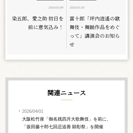
2010/03/09
2010/03/10
染五郎、愛之助 初日を
富十郎「坪内逍遙の歌
前に意気込み！
舞伎・舞踊作品をめぐ
って」講演会のお知ら
せ
関連ニュース
2026/04/01
大阪松竹座「御名残四月大歌舞伎」を前に、
「坂田藤十郎七回忌追善 顕彰祭」を開催