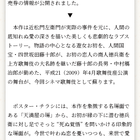
売券の情報が公開されました。
▼
本作は近松門左衛門が実際の事件を元に、人間の
底知れぬ愛の深さを描いた美しくも悲劇的なラブス
トーリー。物語の中心となる遊女お初を、人間国
宝・四世坂田藤十郎が、お初の恋人の商人徳兵衛を
上方歌舞伎の大名跡を継いだ藤十郎の長男・中村鴈
治郎が勤めた、平成21（2009）年4月歌舞伎座公演
の舞台が、今回シネマ歌舞伎として蘇ります。
ポスター・チラシには、本作を象徴する名場面で
ある「天満屋の場」から、お初が縁の下に潜む徳兵
衛に対し足でそっと “死ぬ覚悟” を問いかける印象的
な場面が。今世で叶わぬ恋を憂いつつも、来世で愛