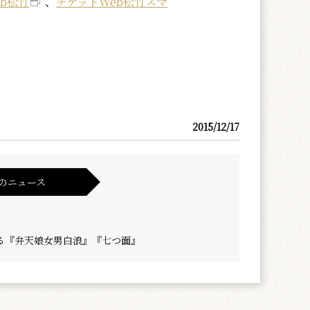
b松竹
、
チケットWeb松竹スマ
。
2015/12/17
のニュース
る『弁天娘女男白浪』『七つ面』