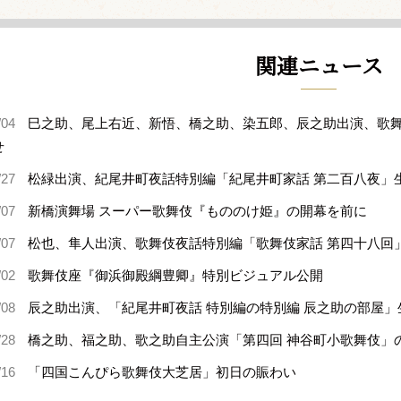
関連ニュース
/04
巳之助、尾上右近、新悟、橋之助、染五郎、辰之助出演、歌舞
せ
/27
松緑出演、紀尾井町夜話特別編「紀尾井町家話 第二百八夜」
/07
新橋演舞場 スーパー歌舞伎『もののけ姫』の開幕を前に
/07
松也、隼人出演、歌舞伎夜話特別編「歌舞伎家話 第四十八回
/02
歌舞伎座『御浜御殿綱豊卿』特別ビジュアル公開
/08
辰之助出演、「紀尾井町夜話 特別編の特別編 辰之助の部屋
/28
橋之助、福之助、歌之助自主公演「第四回 神谷町小歌舞伎」
/16
「四国こんぴら歌舞伎大芝居」初日の賑わい