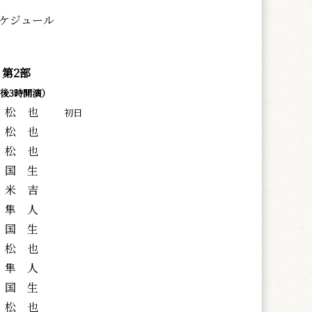
ケジュール
第2部
後3時開演）
松 也
初日
松 也
松 也
国 生
米 吉
隼 人
国 生
松 也
隼 人
国 生
松 也