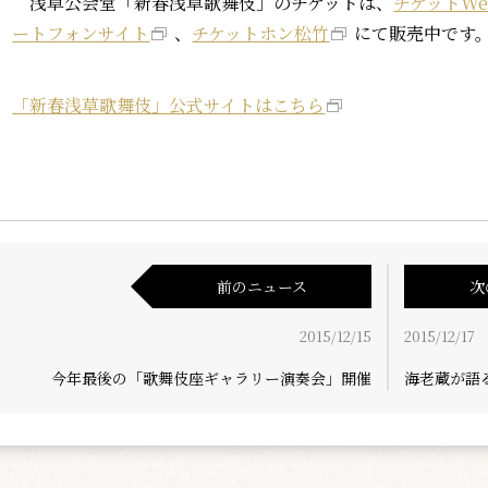
浅草公会堂「新春浅草歌舞伎」のチケットは、
チケットWe
ートフォンサイト
、
チケットホン松竹
にて販売中です
「新春浅草歌舞伎」公式サイトはこちら
前のニュース
次
2015/12/15
2015/12/17
今年最後の「歌舞伎座ギャラリー演奏会」開催
海老蔵が語