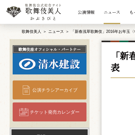
公演情報
ニュース
も
歌舞伎美人
ニュース
「新春浅草歌舞伎」2016年お年玉
歌舞伎座
オフィシャル・パートナー
「新
表
公演チラシアーカイブ
チケット発売カレンダー