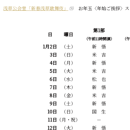
浅草公会堂「新春浅草歌舞伎」
お年玉〈年始ご挨拶〉ス
第1部
日
曜日
（午前11時開演）
（午
1月2日
（土）
新 悟
3日
（日）
米 吉
4日
（月）
新 悟
5日
（火）
米 吉
6日
（水）
松 也
7日
（木）
新 悟
8日
（金）
米 吉
9日
（土）
新 悟
10日
（日）
国 生
11日
（月・祝）
－
12日
（火）
新 悟