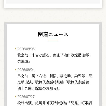
関連ニュース
2026/08/06
愛之助、米吉が語る、南座『流白浪燦星 碧翠
の麗城』
2026/08/04
巳之助、尾上右近、新悟、橋之助、染五郎、辰
之助出演、歌舞伎夜話特別編「歌舞伎家話 第
四十九回」配信のお知らせ
2026/07/27
松緑出演、紀尾井町夜話特別編「紀尾井町家話