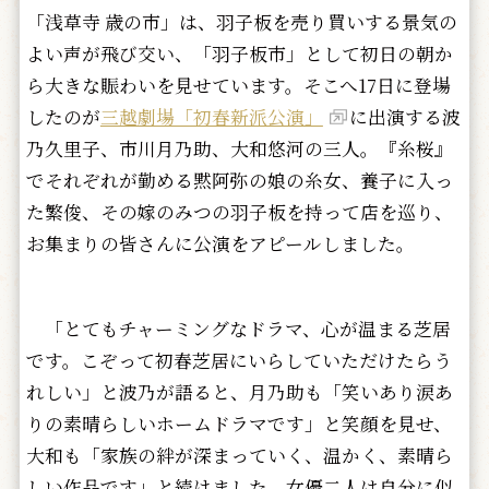
「浅草寺 歳の市」は、羽子板を売り買いする景気の
よい声が飛び交い、「羽子板市」として初日の朝か
ら大きな賑わいを見せています。そこへ17日に登場
したのが
三越劇場「初春新派公演」
に出演する波
乃久里子、市川月乃助、大和悠河の三人。『糸桜』
でそれぞれが勤める黙阿弥の娘の糸女、養子に入っ
た繁俊、その嫁のみつの羽子板を持って店を巡り、
お集まりの皆さんに公演をアピールしました。
「とてもチャーミングなドラマ、心が温まる芝居
です。こぞって初春芝居にいらしていただけたらう
れしい」と波乃が語ると、月乃助も「笑いあり涙あ
りの素晴らしいホームドラマです」と笑顔を見せ、
大和も「家族の絆が深まっていく、温かく、素晴ら
しい作品です」と続けました。女優二人は自分に似