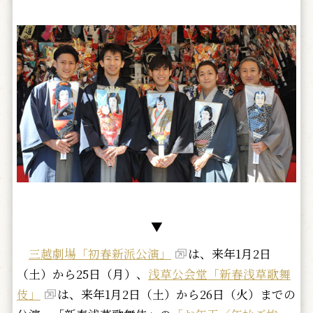
▼
三越劇場「初春新派公演」
は、来年1月2日
（土）から25日（
月）、
浅草公会堂「新春浅草歌舞
伎」
は、来年1月2日（土）から26日（火）までの