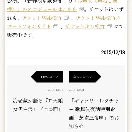
公演。「新春浅草歌舞伎」の
「お年玉〈年始ご挨
拶〉」のスケジュールはこちら
。チケットはいず
れも、
チケットWeb松竹
、
チケットWeb松竹ス
マートフォンサイト
、
チケットホン松竹
にて
販売中です。
2015/12/18
前のニュース
次のニュース
2015/12/17
2015/12/21
海老蔵が語る『弁天娘
「ギャラリーレクチャ
女男白浪』『七つ面』
ー 歌舞伎夜話特別企
画 芝雀三夜噺」のお
知らせ