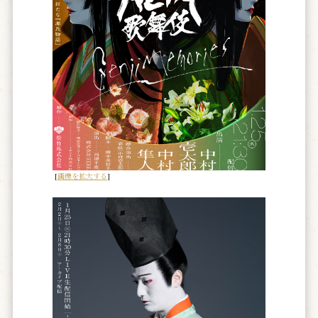
[
画像を拡大する
]