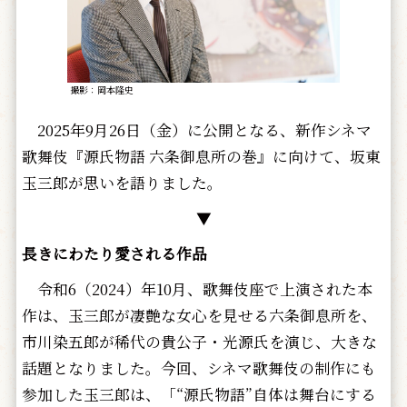
撮影：岡本隆史
2025年9月26日（金）に公開となる、新作シネマ
歌舞伎『源氏物語 六条御息所の巻』に向けて、坂東
玉三郎が思いを語りました。
▼
長きにわたり愛される作品
令和6（2024）年10月、歌舞伎座で上演された本
作は、玉三郎が凄艶な女心を見せる六条御息所を、
市川染五郎が稀代の貴公子・光源氏を演じ、大きな
話題となりました。今回、シネマ歌舞伎の制作にも
参加した玉三郎は、「“源氏物語”自体は舞台にする