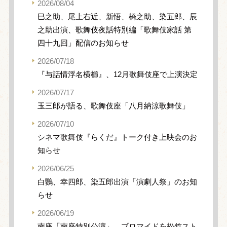
2026/08/04
巳之助、尾上右近、新悟、橋之助、染五郎、辰
之助出演、歌舞伎夜話特別編「歌舞伎家話 第
四十九回」配信のお知らせ
2026/07/18
『与話情浮名横櫛』、12月歌舞伎座で上演決定
2026/07/17
玉三郎が語る、歌舞伎座「八月納涼歌舞伎」
2026/07/10
シネマ歌舞伎『らくだ』トーク付き上映会のお
知らせ
2026/06/25
白鸚、幸四郎、染五郎出演「演劇人祭」のお知
らせ
2026/06/19
南座「南座特別公演」、ブロマイドを松竹スト