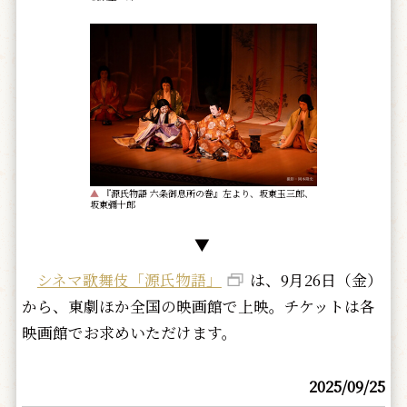
▲
『源氏物語 六条御息所の巻』左より、坂東玉三郎、
坂東彌十郎
▼
シネマ歌舞伎「源氏物語」
は、9月26日（金）
から、東劇ほか全国の映画館で上映。チケットは各
映画館でお求めいただけます。
2025/09/25