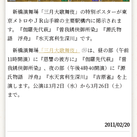
新橋演舞場「三月大歌舞伎」の特別ポスターが東
京メトロやＪＲ山手線の主要駅構内に掲示されま
す。『伽羅先代萩』『曽我綉侠御所染』『源氏物
語 浮舟』『水天宮利生深川』です。
新橋演舞場
「三月大歌舞伎」
は、昼の部（午前
11時開演）に『恩讐の彼方に』『伽羅先代萩』『曽
我綉侠御所染』、夜の部（午後4時40開演）に『源
氏物語 浮舟』『水天宮利生深川』『吉原雀』を上
演します。公演は3月2日（水）から3月26日（土）
まで。
2011/02/20