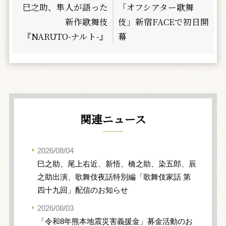
巳之助、隼人が語った
「オフシアター歌舞
新作歌舞伎
伎」新宿FACEで初日開
『NARUTO-ナルト-』
幕
関連ニュース
2026/08/04
巳之助、尾上右近、新悟、橋之助、染五郎、辰
之助出演、歌舞伎夜話特別編「歌舞伎家話 第
四十九回」配信のお知らせ
2026/08/03
「令和8年熊本地震災害義援金」募金活動のお