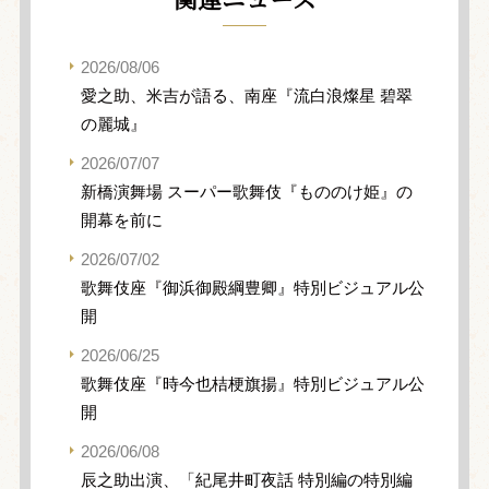
2026/08/06
愛之助、米吉が語る、南座『流白浪燦星 碧翠
の麗城』
2026/07/07
新橋演舞場 スーパー歌舞伎『もののけ姫』の
開幕を前に
2026/07/02
歌舞伎座『御浜御殿綱豊卿』特別ビジュアル公
開
2026/06/25
歌舞伎座『時今也桔梗旗揚』特別ビジュアル公
開
2026/06/08
辰之助出演、「紀尾井町夜話 特別編の特別編