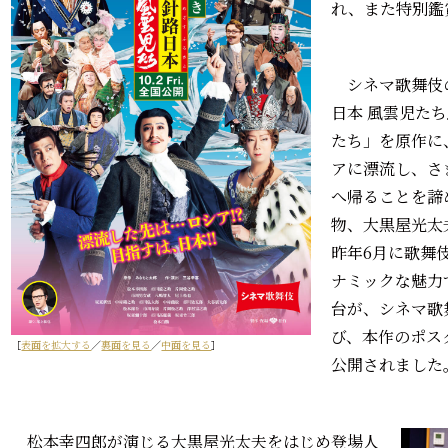
れ、また特別鑑
シネマ歌舞伎の
日本 風雲児た
たち」を原作に
アに漂流し、さ
へ帰ることを諦
物、大黒屋光太
昨年6月に歌舞
ナミックな魅力
台が、シネマ歌
び、本作のポス
［
表面を拡大する
／
裏面を見る
／
中面を見る
］
公開されました
松本幸四郎が演じる大黒屋光太夫をはじめ登場人