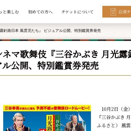
っと楽しむ
初めての方へ
チケットについて
公演チ
露針路日本 風雲児たち』 ビジュアル公開、特別鑑賞券発売
シネマ歌舞伎『三谷かぶき 月光露針
アル公開、特別鑑賞券発売
10月2日（金
『三谷かぶき 
ふるさと） 風