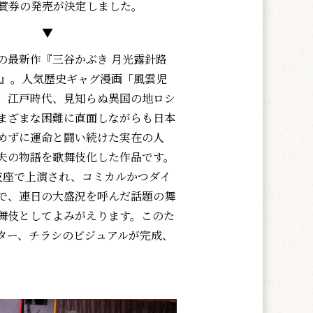
賞券の発売が決定しました。
▼
最新作『三谷かぶき 月光露針路
ち』。人気歴史ギャグ漫画「風雲児
、江戸時代、見知らぬ異国の地ロシ
まざまな困難に直面しながらも日本
めずに運命と闘い続けた実在の人
夫の物語を歌舞伎化した作品です。
伎座で上演され、コミカルかつダイ
で、連日の大盛況を呼んだ話題の舞
舞伎としてよみがえります。このた
ター、チラシのビジュアルが完成、
。