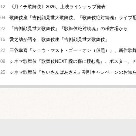
/12
《月イチ歌舞伎》2026、上映ラインナップ発表
/04
歌舞伎座「吉例顔見世大歌舞伎」『歌舞伎絶対続魂』ライブ
/22
「吉例顔見世大歌舞伎」『歌舞伎絶対続魂』の稽古場から
/15
愛之助が語る、歌舞伎座「吉例顔見世大歌舞伎」
/22
三谷幸喜『ショウ・マスト・ゴー・オン（仮題）』、新作歌舞
/08
シネマ歌舞伎『歌舞伎NEXT 朧の森に棲む鬼』、ポスター、
/25
シネマ歌舞伎『ぢいさんばあさん』割引キャンペーンのお知