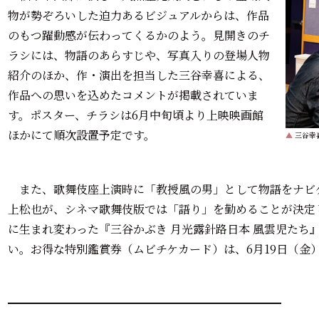
物が勢ぞろいした迫力あるビジュアルからは、作品
のもつ躍動感が伝わってくるかのよう。見開きのチ
ラシには、物語のあらすじや、写真入りの登場人物
紹介のほか、作・演出を担当した三谷幸喜による、
作品への思いを込めたコメントが掲載されていま
す。ポスター、チラシは6月中旬頃より上映映画館
ほかにて順次設置予定です。
▲
三谷幸
また、歌舞伎座上演時に「教授風の男」として物語をナビ
上松也が、シネマ歌舞伎版では「語り」を勤めることが決定
に生まれ変わった『三谷かぶき 月光露針路日本 風雲児たち
い。お得な特別鑑賞券（ムビチケカード）は、6月19日（金
━━━━━━━━━━━━━━━━━━━━━━━━