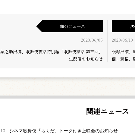
前のニュース
次
2020/06/05
2020/06/10
、猿之助出演、歌舞伎夜話特別編「歌舞伎家話 第三回」
松緑出演、
生配信のお知らせ
信、新悟、
関連ニュース
/10
シネマ歌舞伎『らくだ』トーク付き上映会のお知らせ