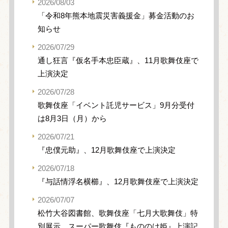
2026/08/03
「令和8年熊本地震災害義援金」募金活動のお
知らせ
2026/07/29
通し狂言『仮名手本忠臣蔵』、11月歌舞伎座で
上演決定
2026/07/28
歌舞伎座「イベント託児サービス」9月分受付
は8月3日（月）から
2026/07/21
『忠僕元助』、12月歌舞伎座で上演決定
2026/07/18
『与話情浮名横櫛』、12月歌舞伎座で上演決定
2026/07/07
松竹大谷図書館、歌舞伎座「七月大歌舞伎」特
別展示、スーパー歌舞伎『もののけ姫』上演記