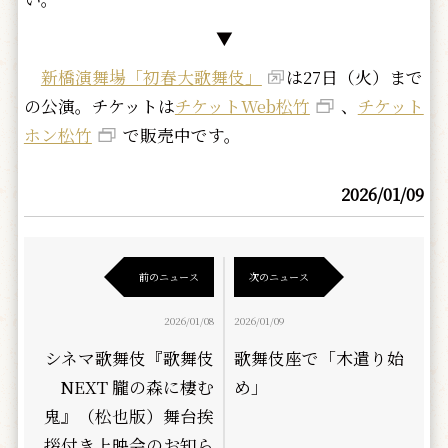
▼
新橋演舞場「初春大歌舞伎」
は27日（火）まで
の公演。チケットは
チケットWeb松竹
、
チケット
ホン松竹
で販売中です。
2026/01/09
前のニュース
次のニュース
2026/01/08
2026/01/09
シネマ歌舞伎『歌舞伎
歌舞伎座で「木遣り始
NEXT 朧の森に棲む
め」
鬼』（松也版）舞台挨
拶付き上映会のお知ら