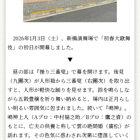
2026年1月3日（土）、新橋演舞場で「初春大歌舞
伎」の初日が開幕しました。
▼
昼の部は『操り三番叟』で幕を開けます。後見
（九團次）が人形箱から三番叟（右團次）を取り出
すと、人形が軽快な踊りを見せます。鈴を鳴らしな
がら五穀豊穣を祈り舞い納めると、場内は正月らし
い明るい雰囲気に包まれました。続いて『鳴神』。
鳴神上人（Aプロ：中村福之助／Bプロ：鷹之資）の
もとに、亡夫の供養と称して雲の絶間姫（廣松）が
訪れます。その色気に惑わされ次第に堕落していく