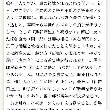
鳴神上人ですが、事の経緯を知ると怒り狂い…。初
日は福之助が、柱巻きの見得や不動の見得をダイナ
ミックに披露し、幕切れには六方で豪快に花道へ引
っ込むと、客席からは割れんばかりの拍手が沸きま
した。そして『熊谷陣屋』と続きます。陣屋に戻っ
た熊谷直実（團十郎）は妻の相模（雀右衛門）に、
息子の活躍と敦盛を討ったことを明かしますが、そ
こに敦盛の母・藤の方（扇雀）が現れます。やがて
義経（虎之介）による首実検が行われると…。團十
郎が直実を10年ぶりに勤め、武将としての猛々しさ
や親の悲しみ、無念さを見事に演じ、胸を打つひと
幕に惜しみない拍手が送られました。最後は『仕初
口上』。獅子舞やおかめひょっとこが新年を寿ぎ賑
やかに舞ったあと、團十郎が新年のご挨拶を述べ、
「巻き触れ」に続き「にらみ」を披露すると、劇場