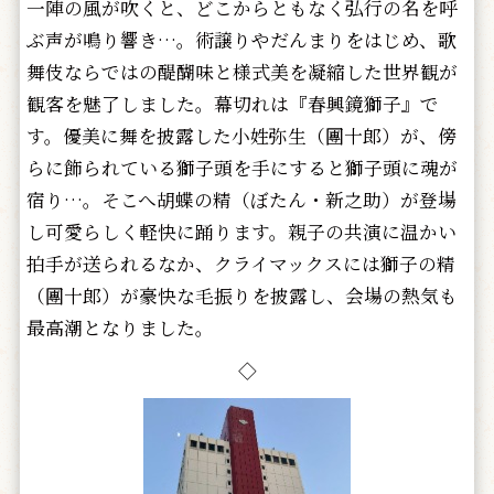
一陣の風が吹くと、どこからともなく弘行の名を呼
ぶ声が鳴り響き…。術譲りやだんまりをはじめ、歌
舞伎ならではの醍醐味と様式美を凝縮した世界観が
観客を魅了しました。幕切れは『春興鏡獅子』で
す。優美に舞を披露した小姓弥生（團十郎）が、傍
らに飾られている獅子頭を手にすると獅子頭に魂が
宿り…。そこへ胡蝶の精（ぼたん・新之助）が登場
し可愛らしく軽快に踊ります。親子の共演に温かい
拍手が送られるなか、クライマックスには獅子の精
（團十郎）が豪快な毛振りを披露し、会場の熱気も
最高潮となりました。
◇