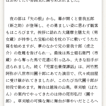
はおめでたい雰囲気に満ちあふれました。
夜の部は『矢の根』から。幕が開くと曽我五郎
（新之助）が登場し、その勇ましい姿に思わず観客
もほころびます。挨拶に訪れた大薩摩主膳太夫（男
女蔵）が持参した宝船の絵を枕の下に敷いてうたた
寝を始めますが、夢のなかで兄の曽我十郎（虎之
介）の危難を告げられ…。最後は馬士畑右衛門（市
蔵）から奪った馬で花道に引っ込み、大きな拍手が
送られました。続く『児雷也豪傑譚話』は、河竹黙
阿弥が八世市川團十郎にあてた演目で、代々成田屋
に受け継がれてきましたが、このたび当代團十郎が
初役で勤めます。舞台は越後の山奥。草刈娘（ぼた
ん）の案内でやってきたのは侍の尾形弘行（團十
郎）。草刈娘の可憐な舞に舞台が華やいだところへ