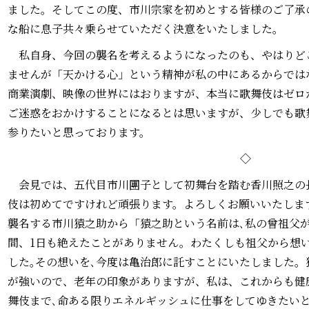
ました。そしてこの度、市川宗家を初めとする皆様のご了承
な船に息子共々乗らせていただく決意をいたしました。
私自身、今回の襲名を考えるようになったのも、やはりど
ませんが「天かける心」という精神が私の中にあるからでは
商業演劇、映像の世界にはおりますが、本当に歌舞伎はゼロ
ご迷惑をおかけすることになるとは思いますが、少しでも歌
参りたいと思っております。
◇
会見では、五代目市川團子として初舞台を踏む香川照之の
伎は初めてですけれど頑張ります。よろしくお願いいたしま
襲名する市川猿之助から「猿之助という名前は､私の曾祖父が
間、1日も絶えたことがありません。わたくしも祖父から想
した｡その想いを､今度は亀治郎に託すことにいたしました
が強いので、老年の印象がありますが、私は、これからも健
舞伎まで､命ある限りエネルギッシュに仕事をしてゆきたい