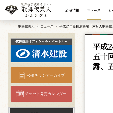
公演情報
ニュース
も
歌舞伎美人
ニュース
平成24年新橋演舞場「六月大歌舞
歌舞伎座
オフィシャル・パートナー
平成
五十
露、
公演チラシアーカイブ
チケット発売カレンダー