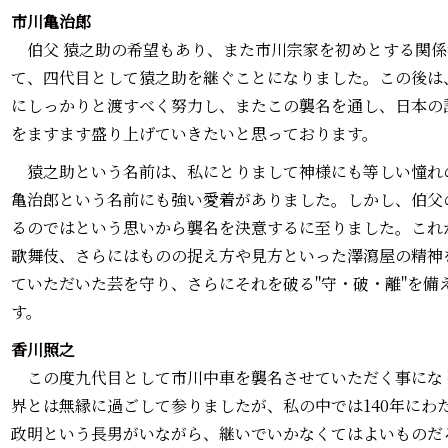
市川亀治郎
伯父 猿之助の希望もあり、また市川宗家を初めとする関係
て、四代目として猿之助を継ぐことになりました。この後は
にしっかりと渡すべく努力し、またこの襲名を通し、日本の
をますます盛り上げていきたいと思っております。
猿之助という名前は、私にとりまして神様にも等しい憧れ
亀治郎という名前にも強い愛着がありました。しかし、伯父
るのではという思いから襲名を決意するに至りました。これ
歌舞伎、さらにはものの捉え方や見方といった澤瀉屋の精神
ていただいた芸を守り、さらにそれを破る"守・破・離"を備
す。
香川照之
この度九代目として市川中車を襲名させていただく事になり
界とは無縁に過ごして参りましたが、私の中では140年にわ
政明という長男がいながら、継いでいかなくてはよいものだ