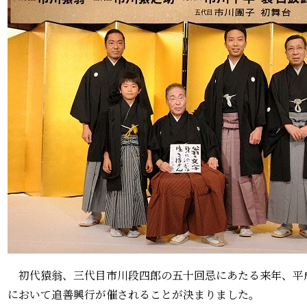
初代猿翁、三代目市川段四郎の五十回忌にあたる来年、平成
において追善興行が催されることが決まりました。