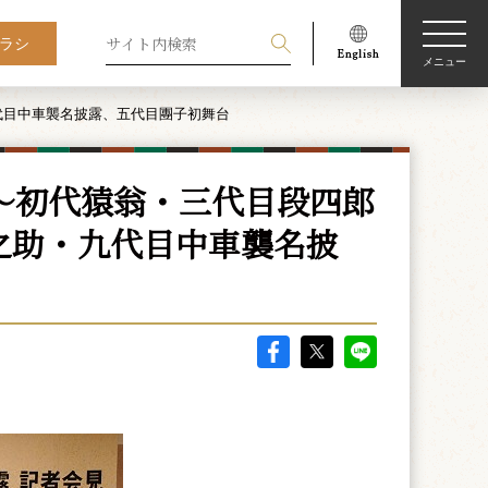
ラシ
メニュー
代目中車襲名披露、五代目團子初舞台
～初代猿翁・三代目段四郎
之助・九代目中車襲名披