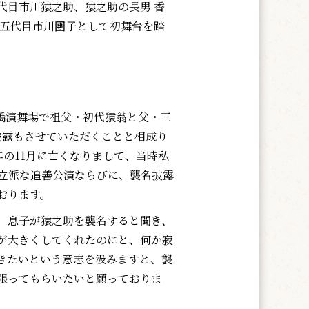
目市川猿之助、猿之助の長男 香
が五代目市川團子として初舞台を踏
橋演舞場で祖父・初代猿翁と父・三
披露もさせていただくことと相成り
年の11月に亡くなりまして、当時私
度立派な追善公演ならびに、襲名披露
おります。
、息子が猿之助を襲名すると聞き、
が大きくしてくれたのにと、何か寂
きたいという意志を汲みますと、襲
張ってもらいたいと願っておりま