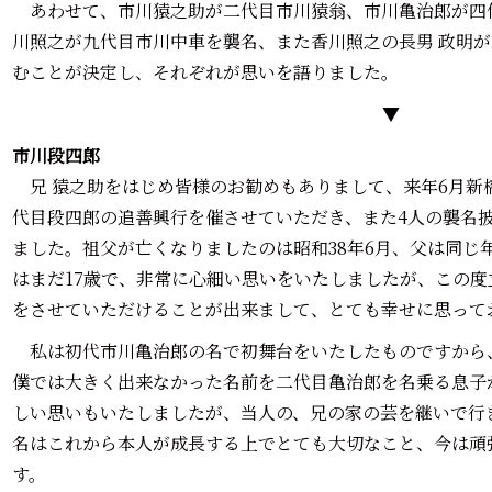
あわせて、市川猿之助が二代目市川猿翁、市川亀治郎が四代
川照之が九代目市川中車を襲名、また香川照之の長男 政明
むことが決定し、それぞれが思いを語りました。
▼
市川段四郎
兄 猿之助をはじめ皆様のお勧めもありまして、来年6月新
代目段四郎の追善興行を催させていただき、また4人の襲名
ました。祖父が亡くなりましたのは昭和38年6月、父は同じ
はまだ17歳で、非常に心細い思いをいたしましたが、この
をさせていただけることが出来まして、とても幸せに思って
私は初代市川亀治郎の名で初舞台をいたしたものですから
僕では大きく出来なかった名前を二代目亀治郎を名乗る息子
しい思いもいたしましたが、当人の、兄の家の芸を継いで行
名はこれから本人が成長する上でとても大切なこと、今は頑
す。