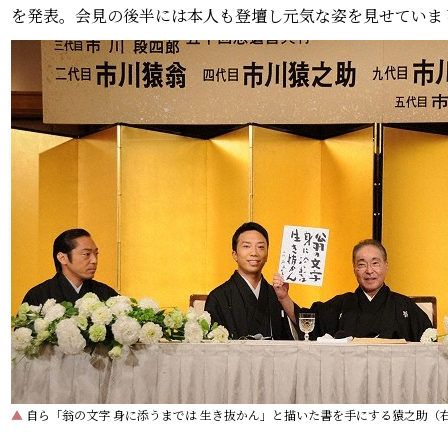
を発表。会見の後半には本人も登壇し元気な姿を見せていま
▲
自ら「翁の文字 身に添うまでは 生き抜かん」と描いた書を手にする猿之助（