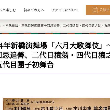
っと楽しむ
初めての方へ
チケットについて
公演チ
伎」～初代猿翁・三代目段四郎五十回忌追善、二代目猿翁・四代目猿之助・九
24年新橋演舞場「六月大歌舞伎」
回忌追善、二代目猿翁・四代目猿
五代目團子初舞台