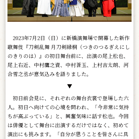
2023年7月2日（日）に新橋演舞場で開幕した新作
歌舞伎『刀剣乱舞 月刀剣縁桐（つきのつるぎえにし
のきりのは）』の初日舞台前に、出演の尾上松也、
尾上右近、中村鷹之資、中村莟玉、上村吉太朗、河
合雪之丞が意気込みを語りました。
▼
初日前会見に、それぞれの舞台衣裳で登場した六
人。初日へ向けての心境を問われ、「今非常に気持
ちが高ぶっている」と、興奮気味に話す松也。今回
は俳優として舞台に出演するだけではなく、初めて
演出にも挑みます。「自分が思うことを皆さんに具