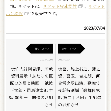
上演。チケットは、
チケットWeb松竹
、
チケット
ホン松竹
で販売中です。
2023/07/04
前のニュース
次のニュース
2023/07/03
2023/07/04
松竹大谷図書館、所蔵
松也、尾上右近、鷹之
資料展示「ふたりの巨
資、莟玉、吉太朗、河
匠の芝居と映画 ―池波
合雪之丞出演、歌舞伎
正太郎・司馬遼太郎 生
夜話特別編「歌舞伎家
誕100年―」開催のお知
話 第二十八回」生配信
らせ
のお知らせ