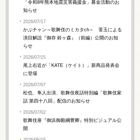
「令和8年熊本地震災害義援金」募金活動のお
知らせ
2026/07/17
かぶチャン～歌舞伎のミカタch～ 莟玉による
演目解説『御存 鈴ヶ森』（前編）公開のお知
らせ
2026/07/15
尾上右近が「KATE（ケイト）」新商品発表会
に登場
2026/07/07
松也、隼人出演、歌舞伎夜話特別編「歌舞伎家
話 第四十八回」配信のお知らせ
2026/07/02
歌舞伎座『御浜御殿綱豊卿』特別ビジュアル公
開
2026/05/15