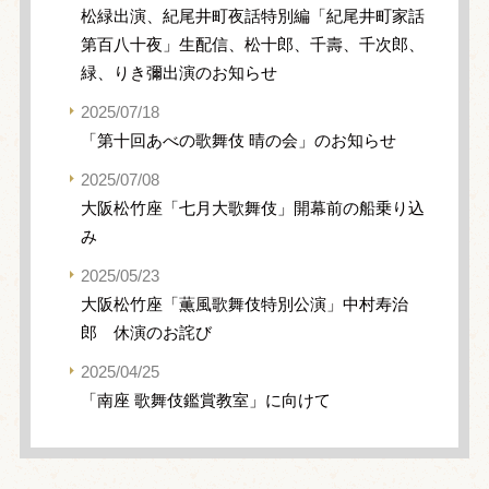
松緑出演、紀尾井町夜話特別編「紀尾井町家話
第百八十夜」生配信、松十郎、千壽、千次郎、
緑、りき彌出演のお知らせ
2025/07/18
「第十回あべの歌舞伎 晴の会」のお知らせ
2025/07/08
大阪松竹座「七月大歌舞伎」開幕前の船乗り込
み
2025/05/23
大阪松竹座「薫風歌舞伎特別公演」中村寿治
郎 休演のお詫び
2025/04/25
「南座 歌舞伎鑑賞教室」に向けて