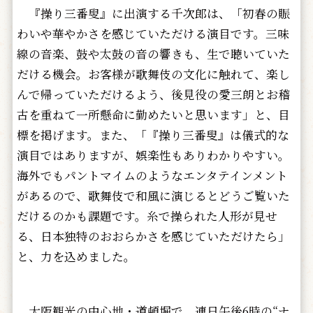
『操り三番叟』に出演する千次郎は、「初春の賑
わいや華やかさを感じていただける演目です。三味
線の音楽、鼓や太鼓の音の響きも、生で聴いていた
だける機会。お客様が歌舞伎の文化に触れて、楽し
んで帰っていただけるよう、後見役の愛三朗とお稽
古を重ねて一所懸命に勤めたいと思います」と、目
標を掲げます。また、「『操り三番叟』は儀式的な
演目ではありますが、娯楽性もありわかりやすい。
海外でもパントマイムのようなエンタテインメント
があるので、歌舞伎で和風に演じるとどうご覧いた
だけるのかも課題です。糸で操られた人形が見せ
る、日本独特のおおらかさを感じていただけたら」
と、力を込めました。
大阪観光の中心地・道頓堀で、連日午後6時の“ナ