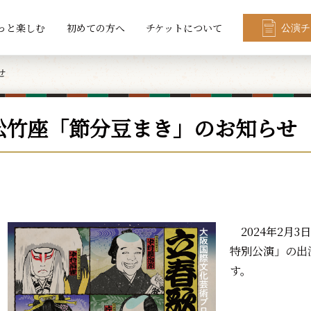
っと楽しむ
初めての方へ
チケットについて
公演チ
せ
松竹座「節分豆まき」のお知らせ
2024年2月
特別公演」の出
す。