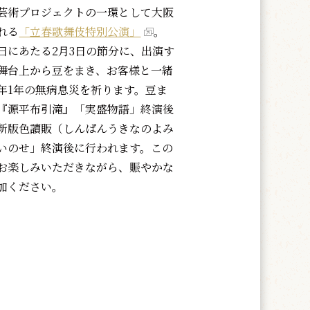
芸術プロジェクトの一環として大阪
れる
「立春歌舞伎特別公演」
。
日にあたる2月3日の節分に、出演す
舞台上から豆をまき、お客様と一緒
年1年の無病息災を祈ります。豆ま
『源平布引滝』「実盛物語」終演後
新版色讀販（しんぱんうきなのよみ
いのせ」終演後に行われます。この
お楽しみいただきながら、賑やかな
加ください。