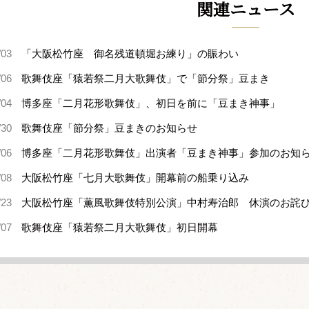
関連ニュース
/03
「大阪松竹座 御名残道頓堀お練り」の賑わい
/06
歌舞伎座「猿若祭二月大歌舞伎」で「節分祭」豆まき
/04
博多座「二月花形歌舞伎」、初日を前に「豆まき神事」
/30
歌舞伎座「節分祭」豆まきのお知らせ
/06
博多座「二月花形歌舞伎」出演者「豆まき神事」参加のお知
/08
大阪松竹座「七月大歌舞伎」開幕前の船乗り込み
/23
大阪松竹座「薫風歌舞伎特別公演」中村寿治郎 休演のお詫
/07
歌舞伎座「猿若祭二月大歌舞伎」初日開幕