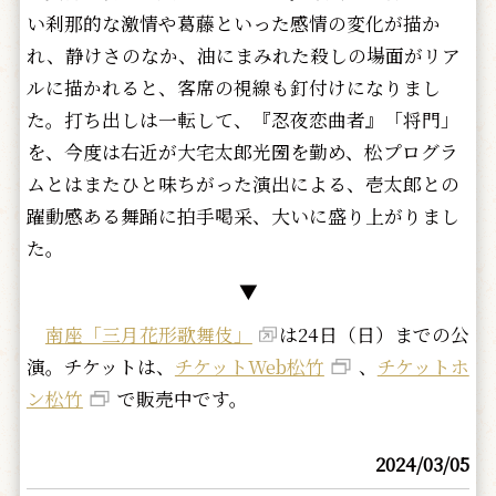
い刹那的な激情や葛藤といった感情の変化が描か
れ、静けさのなか、油にまみれた殺しの場面がリア
ルに描かれると、客席の視線も釘付けになりまし
た。打ち出しは一転して、『忍夜恋曲者』「将門」
を、今度は右近が大宅太郎光圀を勤め、松プログラ
ムとはまたひと味ちがった演出による、壱太郎との
躍動感ある舞踊に拍手喝采、大いに盛り上がりまし
た。
▼
南座「三月花形歌舞伎」
は24日（日）までの公
演。チケットは、
チケットWeb松竹
、
チケットホ
ン松竹
で販売中です。
2024/03/05