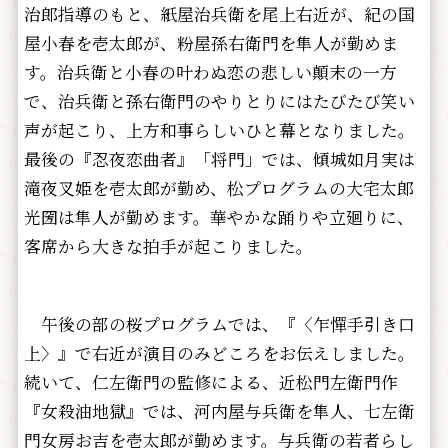
治郎指導のもと、紙屋治兵衛を尾上右近が、紀の国
屋小春を壱太郎が、粉屋孫右衛門を隼人が勤めま
す。治兵衛と小春の叶わぬ恋の悲しい顛末の一方
で、治兵衛と孫右衛門のやりとりにはたびたび笑い
声が起こり、上方和事らしいひと幕となりました。
最後の『忍夜恋曲者』「将門」では、傾城如月実は
滝夜叉姫を壱太郎が勤め、松プログラムの大宅太郎
光圀は隼人が勤めます。華やかな踊りや立廻りに、
客席から大きな拍手が起こりました。
午後の部の桜プログラムでは、『〈乍憚手引き口
上〉』で右近が演目のみどころをお伝えしました。
続いて、仁左衛門の監修による、近松門左衛門作
『女殺油地獄』では、河内屋与兵衛を隼人、七左衛
門女房お吉を壱太郎が勤めます。与兵衛の若者らし