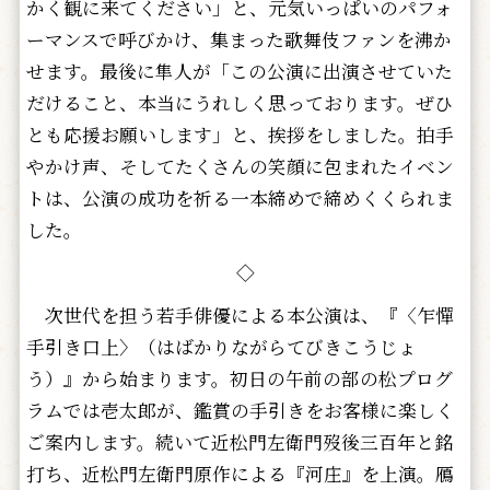
かく観に来てください」と、元気いっぱいのパフォ
ーマンスで呼びかけ、集まった歌舞伎ファンを沸か
せます。最後に隼人が「この公演に出演させていた
だけること、本当にうれしく思っております。ぜひ
とも応援お願いします」と、挨拶をしました。拍手
やかけ声、そしてたくさんの笑顔に包まれたイベン
トは、公演の成功を祈る一本締めで締めくくられま
した。
◇
次世代を担う若手俳優による本公演は、『〈乍憚
手引き口上〉（はばかりながらてびきこうじょ
う）』から始まります。初日の午前の部の松プログ
ラムでは壱太郎が、鑑賞の手引きをお客様に楽しく
ご案内します。続いて近松門左衛門歿後三百年と銘
打ち、近松門左衛門原作による『河庄』を上演。鴈