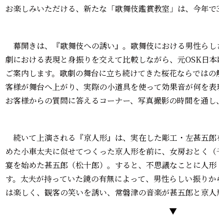
お楽しみいただける、新たな「歌舞伎鑑賞教室」は、今年で
幕開きは、『歌舞伎への誘い』。歌舞伎における男性らし
劇における表現と身振りを交えて比較しながら、元OSK日
ご案内します。歌劇の舞台に立ち続けてきた桜花ならではの
客様が舞台へ上がり、実際の小道具を使って効果音が何を表
お客様からの質問に答えるコーナー、写真撮影の時間を通し
続いて上演される『京人形』は、実在した彫工・左甚五郎
めた小車太夫に似せてつくった京人形を前に、女房おとく（
宴を始めた甚五郎（松十郎）。すると、不思議なことに人形
す。太夫が持っていた鏡の有無によって、男性らしい振りか
は楽しく、観客の笑いを誘い、常磐津の音楽が甚五郎と京人
▼