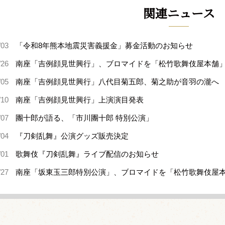
関連ニュース
/03
「令和8年熊本地震災害義援金」募金活動のお知らせ
/26
南座「吉例顔見世興行」、ブロマイドを「松竹歌舞伎屋本舗
/05
南座「吉例顔見世興行」八代目菊五郎、菊之助が音羽の瀧へ
/10
南座「吉例顔見世興行」上演演目発表
/07
團十郎が語る、「市川團十郎 特別公演」
/04
『刀剣乱舞』公演グッズ販売決定
/01
歌舞伎『刀剣乱舞』ライブ配信のお知らせ
/27
南座「坂東玉三郎特別公演」、ブロマイドを「松竹歌舞伎屋