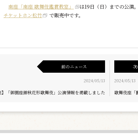
南座「南座 歌舞伎鑑賞教室」
は19日（日）までの公演
チケットホン松竹
で販売中です。
前のニュース
次
2024/05/13
2024/05/13
座】「御園座錦秋花形歌舞伎」公演情報を掲載しました
歌舞伎座「