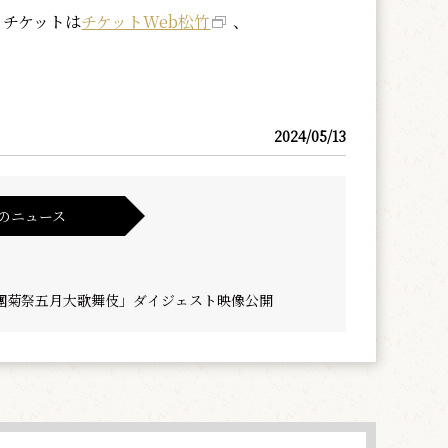
。チケットは
チケットWeb松竹
、
2024/05/13
のニュース
團菊祭五月大歌舞伎」ダイジェスト映像公開