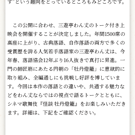
す”という趣向をとっているところもみどころです。
この公開に合わせ、三遊亭わん丈のトーク付き上
映会を開催することが決定しました。年間1500席の
高座に上がり、古典落語、自作落語の両方で多くの
受賞歴を誇る人気若手落語家の三遊亭わん丈は、今
年春、落語協会12年ぶり16人抜きで真打に昇進。一
門の師匠筋にあたる円朝の「牡丹燈籠」に意欲的に
取り組み、全編通しにも挑戦し好評を博していま
す。今回は本作の落語との違いや、共通する魅力な
どをわん丈ならではの視点で語るトークとともに、
シネマ歌舞伎『怪談 牡丹燈籠』をお楽しみいただき
ます。詳細は、下記をご確認ください。