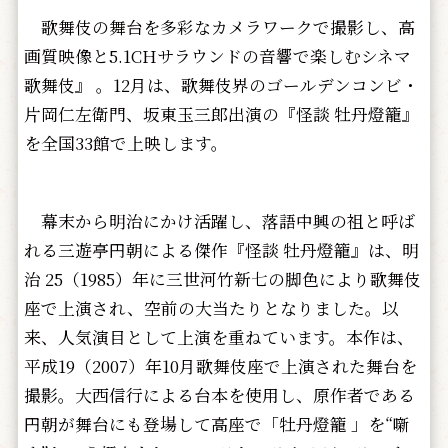
歌舞伎の舞台を多彩なカメラワークで撮影し、高
画質映像と5.1CHサラウンドの音響で楽しむシネマ
歌舞伎』 。12月は、歌舞伎界のゴールデンコンビ・
片岡仁左衛門、坂東玉三郎出演の『怪談 牡丹燈籠』
を全国33館で上映します。
幕末から明治にかけ活躍し、落語中興の祖と呼ば
れる三遊亭円朝による傑作『怪談 牡丹燈籠』は、明
治 25（1985）年に三世河竹新七の脚色により歌舞伎
座で上演され、空前の大当たりとなりました。以
来、人気演目として上演を重ねています。本作は、
平成19（2007）年10月歌舞伎座で上演された舞台を
撮影。大西信行による台本を使用し、原作者である
円朝が舞台にも登場して高座で「牡丹燈籠 」を“噺