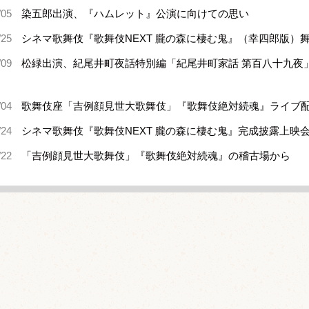
/05
染五郎出演、『ハムレット』公演に向けての思い
/25
シネマ歌舞伎『歌舞伎NEXT 朧の森に棲む鬼』（幸四郎版）
/09
松緑出演、紀尾井町夜話特別編「紀尾井町家話 第百八十九夜
/04
歌舞伎座「吉例顔見世大歌舞伎」『歌舞伎絶対続魂』ライブ
/24
シネマ歌舞伎『歌舞伎NEXT 朧の森に棲む鬼』完成披露上映
/22
「吉例顔見世大歌舞伎」『歌舞伎絶対続魂』の稽古場から