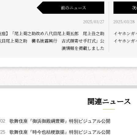
前のニュース
次
2025/03/27
2025/03/28
伎座】「尾上菊之助改め八代目尾上菊五郎 尾上丑之助
イヤホンガ
代目尾上菊之助 襲名披露興行 古式顔寄せ手打式」公
イヤホンガ
演情報を掲載しました
関連ニュース
/02
歌舞伎座『御浜御殿綱豊卿』特別ビジュアル公開
/25
歌舞伎座『時今也桔梗旗揚』特別ビジュアル公開