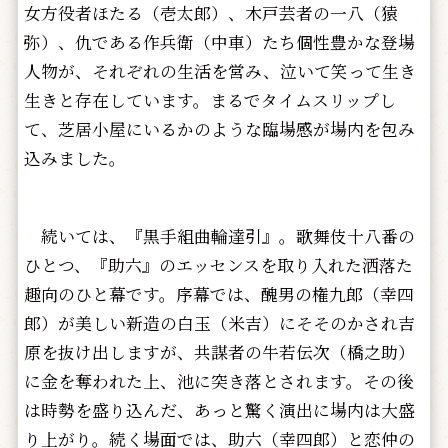
女方役者ほたる（壱太郎）、木戸芸者の一八（猿
弥）、仇である作兵衛（中車）たち個性豊かな登場
人物が、それぞれの生活を営み、泣いて笑って生き
生きと存在しています。まるでタイムスリップし
て、芝居小屋にいるかのような臨場感が場内を包み
込みました。
続いては、『黒手組曲輪達引』。歌舞伎十八番の
ひとつ、『助六』のエッセンスを取り入れた洒落た
趣向のひと幕です。序幕では、醜男の権九郎（幸四
郎）が美しい新造の白玉（米吉）にそそのかされ吉
原を抜け出しますが、共謀者の牛若伝次（橋之助）
に金を奪われた上、池に突き落とされます。その後
は時勢を盛り込んだ、あっと驚く演出に場内は大盛
り上がり。続く場面では、助六（幸四郎）と恋仲の