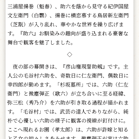
三浦屋揚巻（魁春）、助六を蔭から見守る紀伊国屋
文左衛門（白鸚）、揚巻に横恋慕する鳥居新左衛門
（芝翫）が入り乱れ、華やかな世界を繰り広げま
す。『助六』お馴染みの趣向が盛り込まれる豪奢な
舞台で観客を魅了しました。
◇
夜の部の幕開きは、『彦山権現誓助剱』です。主
人公の毛谷村六助を、奇数日に仁左衛門、偶数日に
幸四郎が勤めます。「杉坂墓所」では、六助（仁左
衛門）と微塵弾正（歌六）が立ち合いに至る経緯、
弥三松（秀乃介）を六助が引き取る過程が描かれま
す。「毛谷村」では、武芸の達人でありながら、純
朴で心優しい六助の様子に観客の視線が釘付けに。
ここへ現れるお園（孝太郎）は、六助が許嫁と知る
と乙女の初々しさをみせます。微塵弾正が実は六助