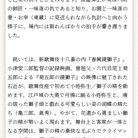
の師匠・一味斎の仇であると知り、お園と一味斎の
妻・お幸（東蔵）に見送られながら仇討へと向かう
様子に、場内には割れんばかりの拍手が響き渡りま
した。
続いては、新歌舞伎十八番の内『春興鏡獅子』。
小津安二郎監督の記録映画、曾祖父・六代目尾上菊
五郎による『菊五郎の鏡獅子』の映像に魅了された
右近が、歌舞伎座で初めて小姓弥生／獅子の精を勤
めます。江戸城の大奥で可憐に踊る小姓弥生と、魂
の宿った獅子頭と戯れる可愛らしい姿の胡蝶の精た
ち（亀三郎、眞秀）。やがて、花道から勇ましい獅
子の精が勢いよく現れます。舞台上と客席が一体と
なる空間は、獅子の精の豪快な毛ぶりでクライマッ