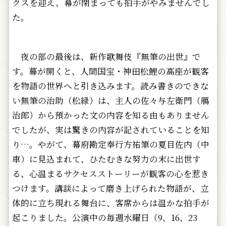
クスを迎え、幕が閉まっても拍手がやみませんでし
た。
夜の部の最後は、新作歌舞伎『無筆の出世』で
す。幕が開くと、人間国宝・神田松鯉の高座が観客
を物語の世界へと引き込みます。読み書きのできな
い無筆の治助（松緑）は、主人の佐々与左衛門（鴈
治郎）から預かった文の内容を知る由もありません
でしたが、実は驚きの内容が記されていることを知
り…。やがて、幕府勘定奉行方祐筆の夏目佐内（中
車）に見込まれて、ひたむきな努力の末に出世す
る、心温まるサクセスストーリーが観客の心を惹き
つけます。講談によって磨き上げられた物語が、立
体的に立ち現れる舞台に、客席からは温かな拍手が
起こりました。公演中の毎週水曜日（9、16、23