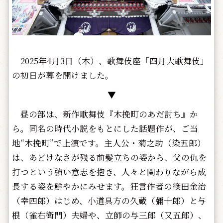
2025年4月3日（木）、歌舞伎座「四月大歌舞伎」
の初日が幕を開けました。
▼
昼の部は、新作歌舞伎『木挽町のあだ討ち』か
ら。同名の時代小説をもとにした話題作が、ご当
地“木挽町”で上演です。主人公・菊之助（染五郎）
は、あどけなさが残る前髪立ちの姿から、父の仇を
打つという強い意志を抱き、人々と関わりながら成
長する姿を鮮やかにみせます。狂言作者の篠田金治
（幸四郎）はじめ、小道具方の久蔵（彌十郎）と与
根（雀右衛門）夫婦や、立師の与三郎（又五郎）、