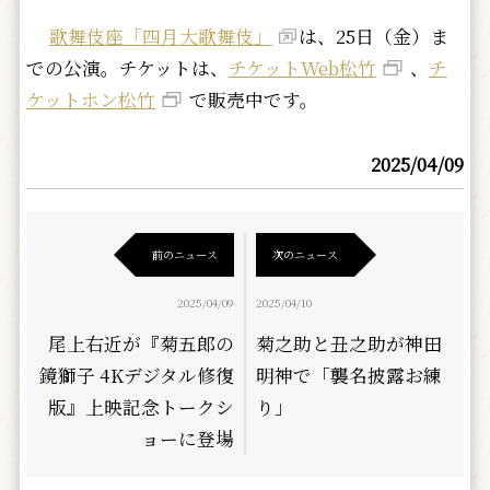
歌舞伎座「四月大歌舞伎」
は、25日（金）ま
での公演。チケットは、
チケットWeb松竹
、
チ
ケットホン松竹
で販売中です。
2025/04/09
前のニュース
次のニュース
2025/04/09
2025/04/10
尾上右近が『菊五郎の
菊之助と丑之助が神田
鏡獅子 4Kデジタル修復
明神で「襲名披露お練
版』上映記念トークシ
り」
ョーに登場