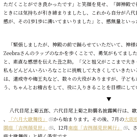
ただくことができ良かったです」と笑顔を見せ、「御神殿で
ときには気持ちが引き締まりましたし、これから自分が八代
感が、その1歩1歩に湧いてまいりました」と、感無量といっ
「緊張しましたが、神殿の前で踊らせていただいて、神様
Zeebraさんのラップのなかを歩くことで、勇気がもてま
と、素直な感想を伝えた丑之助。「父と祖父がここまで大き
私もどんどんいろいろなことに挑戦して大きくしていきたい
は、道成寺や梅王丸など、数々の大役がありますが、子ども
う、ちゃんとお稽古をして、役に入りきることを目標にして
▼
八代目尾上菊五郎、六代目尾上菊之助襲名披露興行は、歌
、
「六月大歌舞伎」
から始まります。その後、7月の
大阪
園座「吉例顔見世」
、12月
南座「吉例顔見世興行」
、さ
座大歌舞伎」と続く予定です。