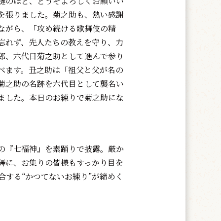
撻のほど、どうぞよろしくお願いい
を張りました。菊之助も、熱い感謝
ながら、「攻め続ける歌舞伎の精
忘れず、先人たちの教えを守り、力
郎、六代目菊之助として進んで参り
べます。丑之助は「祖父と父が名の
菊之助の名跡を六代目として襲名い
ました。本日のお練りで菊之助にな
の『七福神』を素踊りで披露。厳か
舞に、お集りの皆様もすっかり目を
合する“かつてないお練り”が締めく