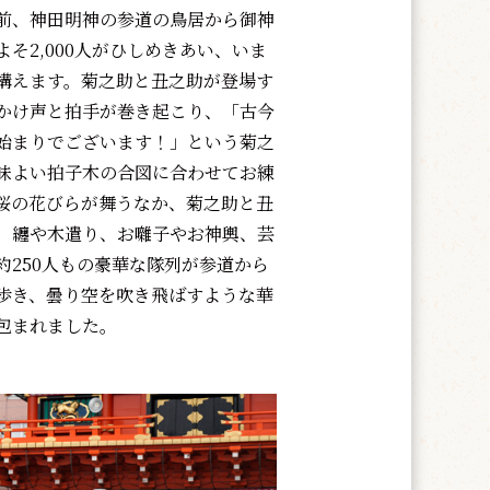
前、神田明神の参道の鳥居から御神
そ2,000人がひしめきあい、いま
構えます。菊之助と丑之助が登場す
かけ声と拍手が巻き起こり、「古今
始まりでございます！」という菊之
味よい拍子木の合図に合わせてお練
桜の花びらが舞うなか、菊之助と丑
、纏や木遣り、お囃子やお神輿、芸
約250人もの豪華な隊列が参道から
歩き、曇り空を吹き飛ばすような華
包まれました。