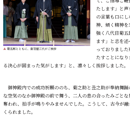
て、ご指導ご鞭
たします」と声
の言葉も口にし
神、傾く精神を
強く八代目菊五
ます」と志を述
っておりました
▲
菊五郎とともに、音羽屋三代がご挨拶
たすことになり
る決心が固まった気がします」と、凛々しく挨拶しました。
御神殿内での成功祈願ののち、菊之助と丑之助が奉納舞踊
な空気のなか御神殿の前で舞う、二人の息の合ったみごとな
奪われ、拍手が鳴りやみませんでした。こうして、古今が融
くられました。