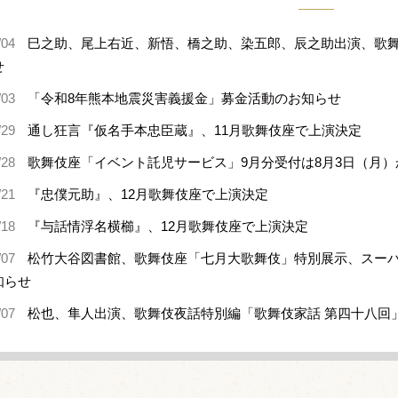
/04
巳之助、尾上右近、新悟、橋之助、染五郎、辰之助出演、歌舞
せ
/03
「令和8年熊本地震災害義援金」募金活動のお知らせ
/29
通し狂言『仮名手本忠臣蔵』、11月歌舞伎座で上演決定
/28
歌舞伎座「イベント託児サービス」9月分受付は8月3日（月）
/21
『忠僕元助』、12月歌舞伎座で上演決定
/18
『与話情浮名横櫛』、12月歌舞伎座で上演決定
/07
松竹大谷図書館、歌舞伎座「七月大歌舞伎」特別展示、スー
知らせ
/07
松也、隼人出演、歌舞伎夜話特別編「歌舞伎家話 第四十八回