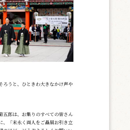
そろうと、ひときわ大きなかけ声や
菊五郎は、お集りのすべての皆さん
に、「末永く両人をご贔屓お引き立