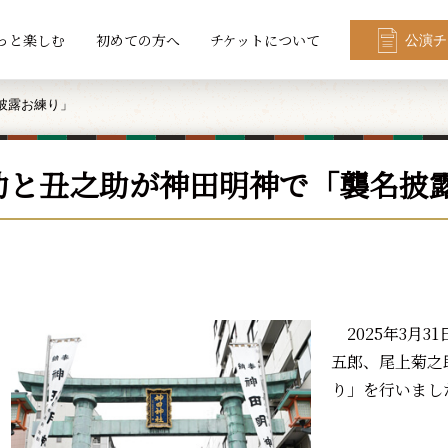
っと楽しむ
初めての方へ
チケットについて
公演チ
披露お練り」
助と丑之助が神田明神で「襲名披
2025年3月3
五郎、尾上菊之
り」を行いまし