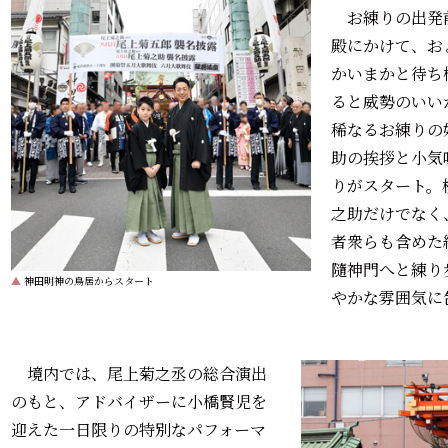
お練りの出発
殿にかけて、およ
かいまかと待ち
ると威勢のいい
稀なるお練りの
助の挨拶と小気
りがスタート。
之助だけでなく
者衆らも含めた
隨神門へと練り
▲
神田明神の鳥居からスタート
やかな雰囲気に
境内では、尾上菊之丞の総合演出
のもと、アドバイザーに小橋賢児を
迎えた一日限りの特別なパフォーマ