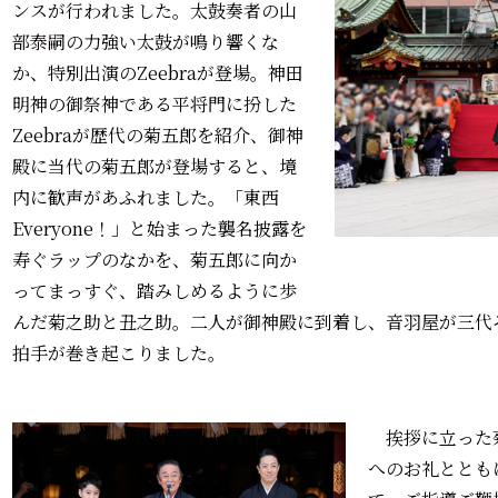
ンスが行われました。太鼓奏者の山
部泰嗣の力強い太鼓が鳴り響くな
か、特別出演のZeebraが登場。神田
明神の御祭神である平将門に扮した
Zeebraが歴代の菊五郎を紹介、御神
殿に当代の菊五郎が登場すると、境
内に歓声があふれました。「東西
Everyone！」と始まった襲名披露を
寿ぐラップのなかを、菊五郎に向か
ってまっすぐ、踏みしめるように歩
んだ菊之助と丑之助。二人が御神殿に到着し、音羽屋が三代
拍手が巻き起こりました。
挨拶に立った
へのお礼ととも