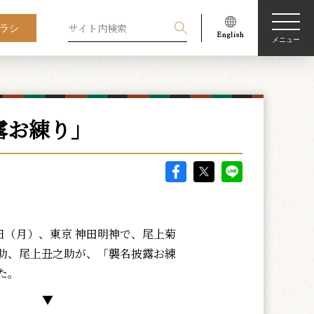
ラシ
メニュー
露お練り」
1日（月）、東京 神田明神で、尾上菊
助、尾上丑之助が、「襲名披露お練
た。
▼