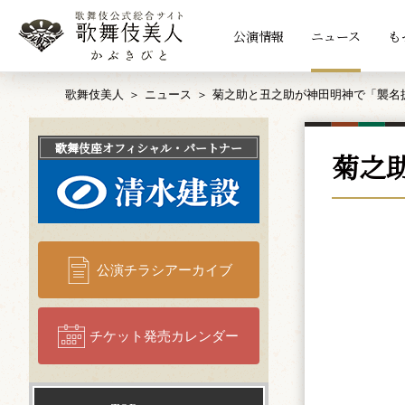
公演情報
ニュース
も
歌舞伎美人
ニュース
菊之助と丑之助が神田明神で「襲名
歌舞伎座
オフィシャル・パートナー
菊之
公演チラシアーカイブ
チケット発売カレンダー