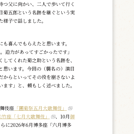
待つ父に向かい、二人で歩いて行く
目菊五郎という名跡を継ぐという実
た様子で話しました。
にも喜んでもらえたと思います。
した。迫力があってすごかったです」
くしてくれた菊之助という名跡を、
と思います。今回の（襲名の）演目
だからといってその役を崩さないよ
います」と、頼もしく述べました。
舞伎座
「團菊祭五月大歌舞伎」
松竹座「七月大歌舞伎」
、10月
御
らに2026年6月博多座「六月博多