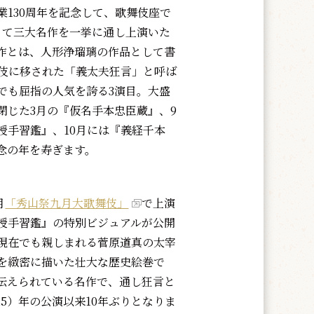
130周年を記念して、歌舞伎座で
って三大名作を一挙に通し上演いた
作とは、人形浄瑠璃の作品として書
伎に移された「義太夫狂言」と呼ば
でも屈指の人気を誇る3演目。大盛
閉じた3月の『仮名手本忠臣蔵』、9
授手習鑑』、10月には『義経千本
念の年を寿ぎます。
月
「秀山祭九月大歌舞伎」
で上演
授手習鑑』の特別ビジュアルが公開
現在でも親しまれる菅原道真の太宰
を緻密に描いた壮大な歴史絵巻で
伝えられている名作で、通し狂言と
15）年の公演以来10年ぶりとなりま