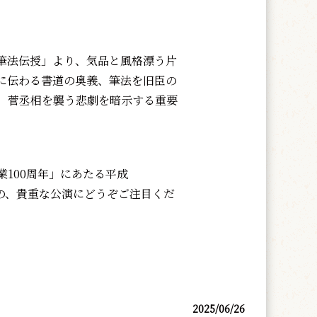
筆法伝授」より、気品と風格漂う片
に伝わる書道の奥義、筆法を旧臣の
、菅丞相を襲う悲劇を暗示する重要
100周年」にあたる平成
作の、貴重な公演にどうぞご注目くだ
2025/06/26