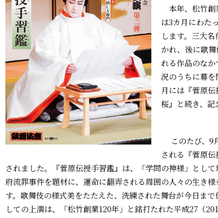
本年、松竹創業
は3カ月にわた
します。三大名
かれ、後に歌舞
れる作品のなか
況のうちに幕を
月には『菅原伝
桜』と続き、記
このたび、9
される『菅原伝
されました。『菅原伝授手習鑑』は、「学問の神様」として
府流罪事件を題材に、運命に翻弄される周囲の人々の生き様
す。歌舞伎の様式美をたたえた、洗練された舞台が今日まで
しての上演は、「松竹創業120年」と銘打たれた平成27（20