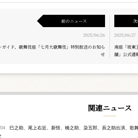
前のニュース
次
2025/06/26
2025/06/27
ンガイド、歌舞伎座「七月大歌舞伎」特別放送のお知ら
南座「坂東
せ
舗」公式通
関連ニュース
/04
巳之助、尾上右近、新悟、橋之助、染五郎、辰之助出演、歌舞
せ