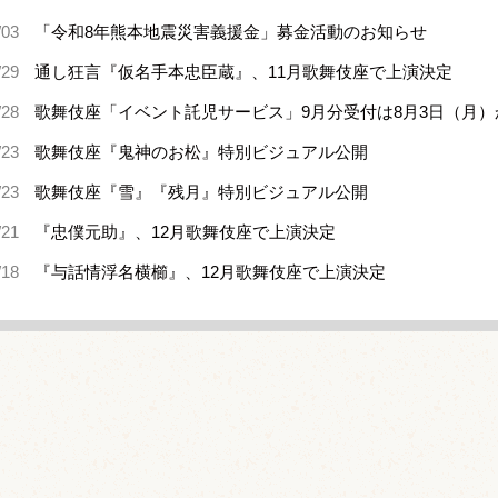
/03
「令和8年熊本地震災害義援金」募金活動のお知らせ
/29
通し狂言『仮名手本忠臣蔵』、11月歌舞伎座で上演決定
/28
歌舞伎座「イベント託児サービス」9月分受付は8月3日（月）
/23
歌舞伎座『鬼神のお松』特別ビジュアル公開
/23
歌舞伎座『雪』『残月』特別ビジュアル公開
/21
『忠僕元助』、12月歌舞伎座で上演決定
/18
『与話情浮名横櫛』、12月歌舞伎座で上演決定