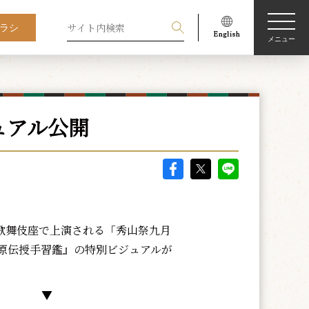
ラシ
メニュー
ュアル公開
、歌舞伎座で上演される「秀山祭九月
原伝授手習鑑』の特別ビジュアルが
。
▼