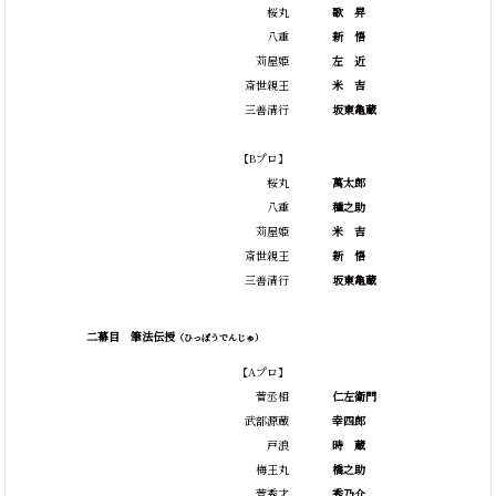
桜丸
歌
昇
八重
新
悟
苅屋姫
左
近
斎世親王
米
吉
三善清行
坂東亀蔵
【Bプロ】
桜丸
萬太郎
八重
種之助
苅屋姫
米
吉
斎世親王
新
悟
三善清行
坂東亀蔵
二幕目 筆法伝授
（ひっぽうでんじゅ）
【Aプロ】
菅丞相
仁左衛門
武部源蔵
幸四郎
戸浪
時
蔵
梅王丸
橋之助
菅秀才
秀乃介