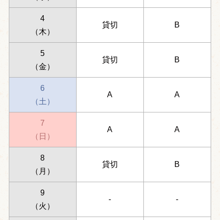
4
貸切
B
（木）
5
貸切
B
（金）
6
A
A
（土）
7
A
A
（日）
8
貸切
B
（月）
9
-
-
（火）