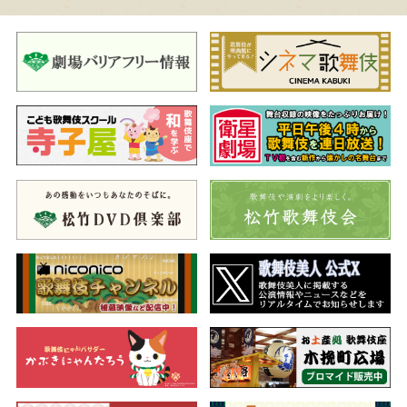
夜の部
菅原伝授手習鑑
通し狂言
（すがわらでんじゅてならいかが
み）
車引
三つ子の争い、時平の凄み
京の都、吉田神社の近くで行き会う梅王丸と桜丸。互いの主人
の苦難と身の上を嘆く二人のもとへ、時平参詣の知らせ。主人を
追い落とされた恨みを晴らそうと牛車に襲いかかると、止めに出
てきたのは時平の舎人・松王丸。敵味方に分かれた三兄弟が対
峙、やがて藤原時平が現れて…。
賀の祝
父の祝いの宴、儚い運命
かつて菅丞相に仕えていた白太夫の70歳の誕生日に梅王丸と
春、松王丸と千代、桜丸と八重の三つ子の夫婦がそろい、賀の祝
いを挙げることに。準備に勤しむなか、先日の吉田神社での諍い
から喧嘩を始めた梅王丸と松王丸。一方、八重が心配するなか、
桜丸が姿を現すと…。