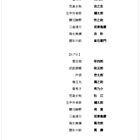
荒島主税
吉之丞
左中弁希世
橘太郎
腰元勝野
宗之助
三善清行
坂東亀蔵
局水無瀬
吉
弥
園生の前
雀右衛門
【Bプロ】
菅丞相
幸四郎
武部源蔵
染五郎
戸浪
壱太郎
梅王丸
橋之助
菅秀才
秀乃介
荒島主税
松
江
左中弁希世
橘太郎
腰元勝野
男
寅
三善清行
坂東亀蔵
局水無瀬
萬次郎
園生の前
萬
壽