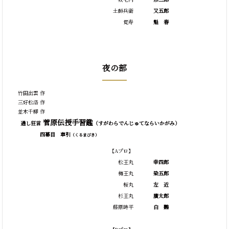
土師兵衛
又五郎
覚寿
魁
春
夜の部
竹田出雲 作
三好松洛 作
並木千柳 作
菅原伝授手習鑑
通し狂言
（すがわらでんじゅてならいかがみ）
四幕目 車引
（くるまびき）
【Aプロ】
松王丸
幸四郎
梅王丸
染五郎
桜丸
左
近
杉王丸
廣太郎
藤原時平
白
鸚