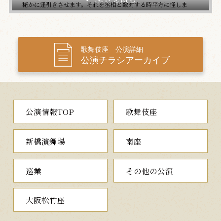
秘かに逢引きさせます。それを丞相と敵対する時平方に怪しま
れ、桜丸が争ううち…。
筆法伝授
筆法の奥義を伝授した菅丞相は…
歌舞伎座 公演詳細
公演チラシアーカイブ
菅丞相は、帝の命により秘伝の筆法を伝授するため館に籠る
と、旧臣の武部源蔵を呼び出します。かつて丞相の御台所・園生
の前に仕えていた腰元の戸浪と不義の仲となり勘当された源蔵
は、今は寺子屋を営む浪人の身。源蔵に筆法を伝授した菅丞相は
参内の勅諚を受けると…。
公演情報TOP
歌舞伎座
道明寺
木像が起こす奇蹟、親子の別れ
新橋演舞場
南座
時平の陰謀で大宰府への流罪が決まった菅丞相。判官代輝国の
計らいで立ち寄った覚寿の館では、立田の前の手筈で苅屋姫が匿
われています。覚寿は丞相流罪のきっかけとなった苅屋姫を許さ
巡業
その他の公演
ず折檻すると…。一方、時平の命を受けた土師兵衛と宿禰太郎親
子は菅丞相の暗殺を企て…。
大阪松竹座