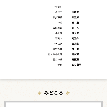
【Bプロ】
松王丸
幸四郎
武部源蔵
染五郎
戸浪
時
蔵
春藤玄蕃
錦
吾
小太郎
種太郎
菅秀才
秀乃介
下男三助
吉之丞
百姓吾作
橘三郎
涎くり与太郎
男女蔵
園生の前
高麗蔵
千代
雀右衛門
みどころ