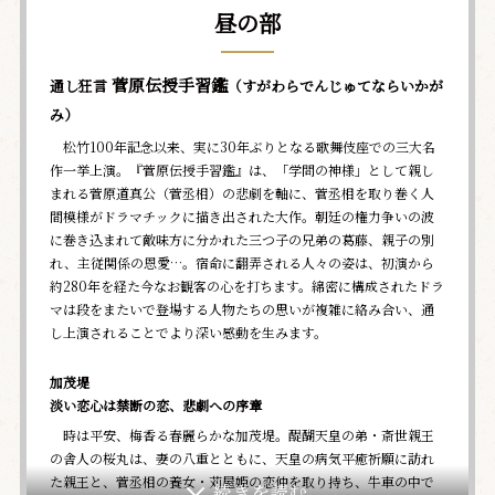
昼の部
菅原伝授手習鑑
通し狂言
（すがわらでんじゅてならいかが
み）
松竹100年記念以来、実に30年ぶりとなる歌舞伎座での三大名
作一挙上演。『菅原伝授手習鑑』は、「学問の神様」として親し
まれる菅原道真公（菅丞相）の悲劇を軸に、菅丞相を取り巻く人
間模様がドラマチックに描き出された大作。朝廷の権力争いの波
に巻き込まれて敵味方に分かれた三つ子の兄弟の葛藤、親子の別
れ、主従関係の恩愛…。宿命に翻弄される人々の姿は、初演から
約280年を経た今なお観客の心を打ちます。綿密に構成されたドラ
マは段をまたいで登場する人物たちの思いが複雑に絡み合い、通
し上演されることでより深い感動を生みます。
加茂堤
淡い恋心は禁断の恋、悲劇への序章
時は平安、梅香る春麗らかな加茂堤。醍醐天皇の弟・斎世親王
の舎人の桜丸は、妻の八重とともに、天皇の病気平癒祈願に訪れ
た親王と、菅丞相の養女・苅屋姫の恋仲を取り持ち、牛車の中で