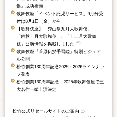
鑑』成功祈願
歌舞伎座「イベント託児サービス」9月分受
付は8月1日（金）から
【歌舞伎座】「秀山祭九月大歌舞伎」、
「錦秋十月大歌舞伎」、「十二月大歌舞
伎」公演情報を掲載しました
歌舞伎座『菅原伝授手習鑑』特別ビジュア
ル公開
松竹創業130周年記念2025～2026ラインナッ
プ発表
松竹創業130周年記念、2025年歌舞伎座で三
大名作一挙上演決定
松竹公式リセールサイトのご案内