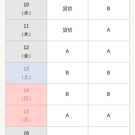
10
貸切
B
（水）
11
貸切
A
（木）
12
A
A
（金）
13
B
B
（土）
14
B
B
（日）
15
A
A
（月）
16