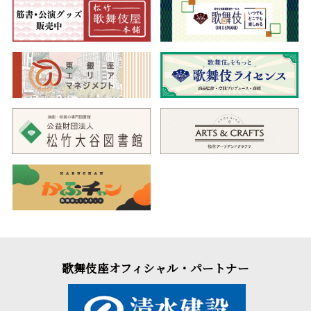
寺子屋
忠義のはざまに揺れ動く夫婦たち
寺子屋を営む武部源蔵は、菅丞相の実子・菅秀才を匿っている
ことが時平方に露見。その首を討てと春藤玄蕃に命じられると、
寺入りしたばかりの小太郎の首を松王丸の前に差し出します。松
王丸の首実検を終え、安堵する源蔵と戸浪。そこへ、千代が息
子・小太郎を迎えに来て…。
歌舞伎座オフィシャル・パートナー