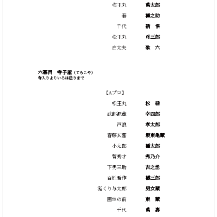
梅王丸
萬太郎
春
種之助
千代
新
悟
松王丸
彦三郎
白太夫
歌
六
六幕目 寺子屋
（てらこや）
寺入りよりいろは送りまで
【Aプロ】
松王丸
松
緑
武部源蔵
幸四郎
戸浪
孝太郎
春藤玄蕃
坂東亀蔵
小太郎
種太郎
菅秀才
秀乃介
下男三助
吉之丞
百姓吾作
橘三郎
涎くり与太郎
男女蔵
園生の前
東
蔵
千代
萬
壽