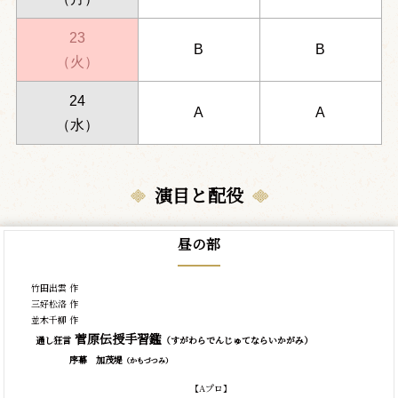
23
B
B
（火）
24
A
A
（水）
演目と配役
昼の部
竹田出雲 作
三好松洛 作
並木千柳 作
菅原伝授手習鑑
通し狂言
（すがわらでんじゅてならいかがみ）
序幕 加茂堤
（かもづつみ）
【Aプロ】