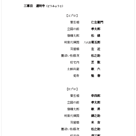
三幕目 道明寺
（どうみょうじ）
【Aプロ】
菅丞相
仁左衛門
立田の前
孝太郎
宿禰太郎
松
緑
判官代輝国
菊五郎
八代目
苅屋姫
左
近
贋迎い弥藤次
松之助
奴宅内
芝
翫
土師兵衛
歌
六
覚寿
魁
春
【Bプロ】
菅丞相
幸四郎
立田の前
孝太郎
宿禰太郎
歌
昇
判官代輝国
錦之助
苅屋姫
米
吉
贋迎い弥藤次
松之助
奴宅内
彦三郎