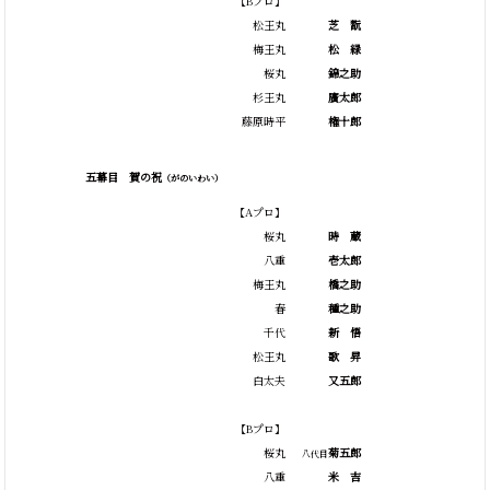
【Bプロ】
松王丸
芝
翫
梅王丸
松
緑
桜丸
錦之助
杉王丸
廣太郎
藤原時平
権十郎
五幕目 賀の祝
（がのいわい）
【Aプロ】
桜丸
時
蔵
八重
壱太郎
梅王丸
橋之助
春
種之助
千代
新
悟
松王丸
歌
昇
白太夫
又五郎
【Bプロ】
桜丸
菊五郎
八代目
八重
米
吉