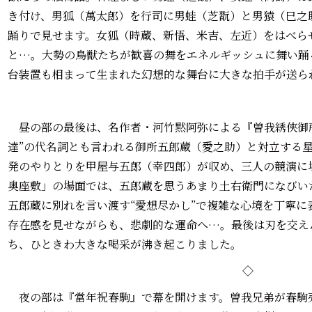
き付け、男狐（萬太郎）を行司に男蛙（芝翫）と男猿（巳之
踊りで見せます。女狐（時蔵、新悟、米吉、左近）をはべら
と…。大勢の鳥獣たちが歓喜の舞をエネルギッシュに舞い踊
台装置も相まって生まれた幻想的な舞台に大きな拍手が送ら
昼の部の最後は、名作者・河竹黙阿弥による『曽我綉俠御所
達”の代名詞とも言われる御所五郎蔵（愛之助）と対立する
発のやりとりを甲屋与五郎（幸四郎）が収め、三人の競演に
奥座敷」の場面では、五郎蔵を思うあまり土右衛門になびい
五郎蔵に別れを言い渡す“愛想尽かし”で複雑な心境を丁寧
存在感を見せながらも、悲劇的な運命へ…。最後は刃を交え
ち、ひときわ大きな喝采が沸き起こりました。
◇
夜の部は『當年祝春駒』で幕を開けます。曽我兄弟が春駒