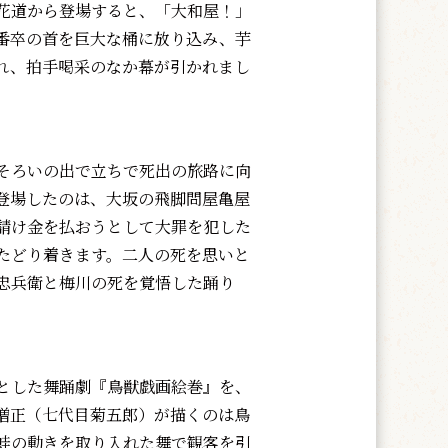
花道から登場すると、「大和屋！」
番卒の首を巨大な桶に放り込み、芋
られ、拍手喝采のなか幕が引かれまし
そろいの出で立ちで死出の旅路に向
登場したのは、大坂の飛脚問屋亀屋
請け金を払おうとして大罪を犯した
たどり着きます。二人の死を思いと
忠兵衛と梅川の死を覚悟した踊り
とした舞踊劇『鳥獣戯画絵巻』を、
僧正（七代目菊五郎）が描くのは鳥
蛙の動きを取り入れた舞で観客を引