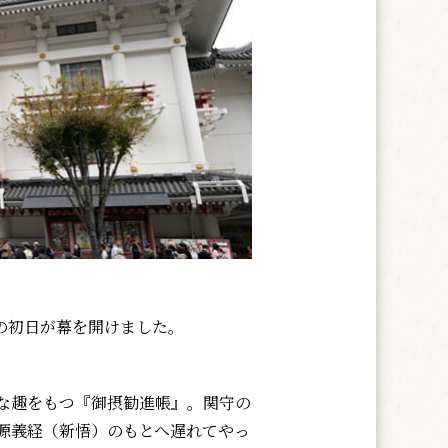
」の初日が幕を開けました。
な趣をもつ『御摂勧進帳』。関守の
源義経（新悟）のもとへ遅れてやっ