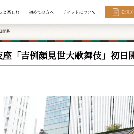
っと楽しむ
初めての方へ
チケットについて
公演チ
日開幕
伎座「吉例顔見世大歌舞伎」初日