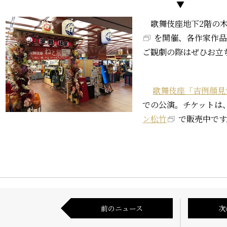
▼
歌舞伎座地下2階の木
を開催、各作家作
ご観劇の際はぜひお立
歌舞伎座「吉例顔見
での公演。チケットは
ン松竹
で販売中です
前のニュース
次