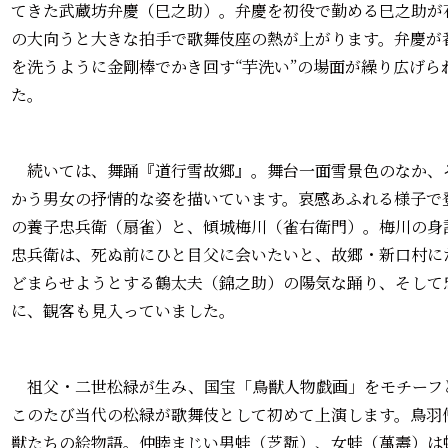
てきた武蔵坊弁慶（巳之助）。弁慶を初役で勤める巳之助が
の大向うと大きな拍手で歌舞伎座の熱が上がります。弁慶が
を洗うように金剛棒でかき回す“芋洗い”の場面が繰り広げ
た。
続いては、舞踊『道行雪故郷』。舞台一面雪景色のなか、
かう男女の抒情的な姿を描いています。哀感あふれる様子で
の養子忠兵衛（扇雀）と、傾城梅川（雀右衛門）。梅川の身
忠兵衛は、死ぬ前にひと目父に会いたいと、故郷・新口村に
どまらせようとする鶴太夫（錦之助）の陽気な踊り、そして
に、観客も見入っていました。
祖父・二世松緑が生み、国宝「鳥獣人物戯画」をモチーフ
このたび当代の松緑が歌舞伎として初めて上演します。鳥羽
獣たちの絵物語。仲睦まじい男蛙（芝翫）、女蛙（萬壽）は