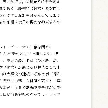
い雰囲気です。春駒売りに姿を変え
仇である工藤祐経（歌六）と対面し
ちにはやる五郎が勇み立ってしまう
悟の祐経は後日の再会を約束するの
スト・ゴー・オン）幕を閉める
かぶき”新作として上演します。伊
）、座元の藤川半蔵（愛之助）が、
次（獅童）が演じる歌舞伎として上
内は大爆笑の連続。頭取の嵐三保右
左衛門（白鸚）ら俳優も裏方も「幕
る姿が、まるで歌舞伎座全体が伊勢
初日は満員御礼のなかでカーテンコ