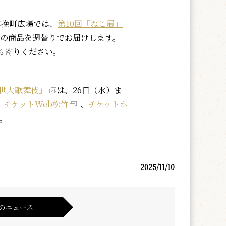
挽町広場では、
第10回「ねこ展」
品の商品を週替りでお届けします。
ち寄りください。
世大歌舞伎」
は、26日（水）ま
、
チケットWeb松竹
、
チケットホ
。
2025/11/10
のニュース