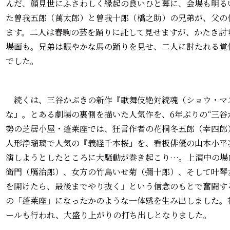
んだ、顔見世にふさわしく縁起の良いひと幕に、会場も明る
た曽我五郎（萬太郎）と曽我十郎（橋之助）の兄弟が、父の
ます。二人は春駒の芸を踊りに託して見せますが、かたき討
場面も。兄弟は賑やかな馬の踊りを見せ、二人に討たれる覚
でした。
続くは、三谷かぶきの新作『歌舞伎絶対続魂（ショウ・マ
な』。とある劇場の裏側を描いた人気作を、6年ぶりの“三谷
勢の芝居小屋・蓬莱座では、狂言作者の花桐冬五郎（幸四郎
人形浄瑠璃で人気の『義経千本桜』を、看板俳優の山本小平
演しようとしたところに大騒動が巻き起こり…。上演中の場
衛門（鴈治郎）、女方の竹島いせ菊（彌十郎）、そして叶琴
を開けたら、最後までやり抜く」という信念のもとで奮闘す
の「蓬莱座」になったかのような一体感を生み出しました。
ールも行われ、大盛り上がりの打ち出しとなりました。