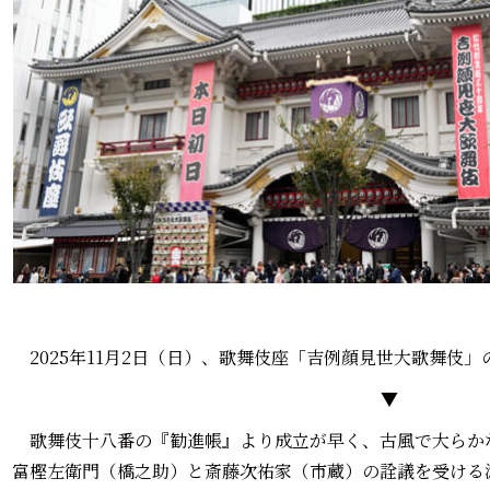
2025年11月2日（日）、歌舞伎座「吉例顔見世大歌舞伎
▼
歌舞伎十八番の『勧進帳』より成立が早く、古風で大らか
富樫左衛門（橋之助）と斎藤次祐家（市蔵）の詮議を受ける