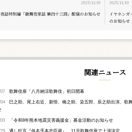
2025/11/10
2025/11/10
伎夜話特別編「歌舞伎家話 第四十三回」配信のお知らせ
イヤホンガ
のお知らせ
関連ニュース
/07
歌舞伎座「八月納涼歌舞伎」初日開幕
/04
巳之助、尾上右近、新悟、橋之助、染五郎、辰之助出演、歌舞
せ
/03
「令和8年熊本地震災害義援金」募金活動のお知らせ
/29
通し狂言『仮名手本忠臣蔵』、11月歌舞伎座で上演決定