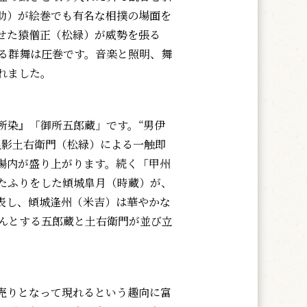
助）が絵巻でも有名な相撲の場面を
せた猿僧正（松緑）が威勢を張る
る群舞は圧巻です。音楽と照明、舞
れました。
染』「御所五郎蔵」です。“男伊
星影土右衛門（松緑）による一触即
場内が盛り上がります。続く「甲州
たふりをした傾城皐月（時蔵）が、
に表し、傾城逢州（米吉）は華やかな
んとする五郎蔵と土右衛門が並び立
売りとなって現れるという趣向に富