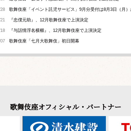
/28
歌舞伎座「イベント託児サービス」9月分受付は8月3日（月）
/21
『忠僕元助』、12月歌舞伎座で上演決定
/18
『与話情浮名横櫛』、12月歌舞伎座で上演決定
/07
歌舞伎座「七月大歌舞伎」初日開幕
歌舞伎座オフィシャル・パートナー