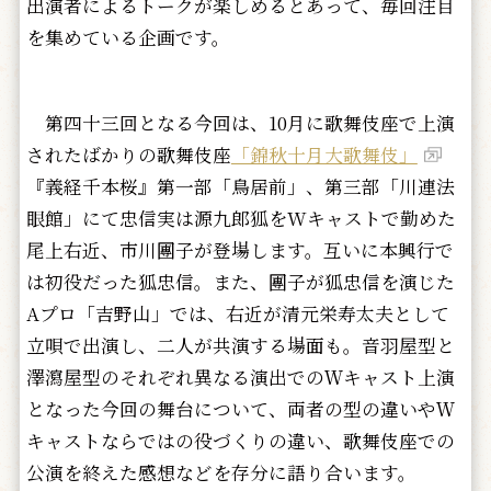
出演者によるトークが楽しめるとあって、毎回注目
を集めている企画です。
第四十三回となる今回は、10月に歌舞伎座で上演
されたばかりの歌舞伎座
「錦秋十月大歌舞伎」
『義経千本桜』第一部「鳥居前」、第三部「川連法
眼館」にて忠信実は源九郎狐をWキャストで勤めた
尾上右近、市川團子が登場します。互いに本興行で
は初役だった狐忠信。また、團子が狐忠信を演じた
Aプロ「吉野山」では、右近が清元栄寿太夫として
立唄で出演し、二人が共演する場面も。音羽屋型と
澤瀉屋型のそれぞれ異なる演出でのＷキャスト上演
となった今回の舞台について、両者の型の違いやＷ
キャストならではの役づくりの違い、歌舞伎座での
公演を終えた感想などを存分に語り合います。