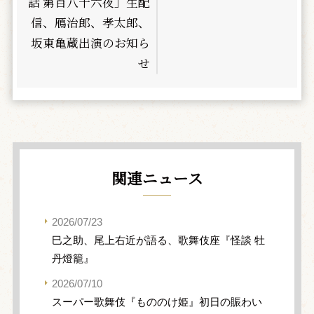
話 第百八十六夜」生配
信、鴈治郎、孝太郎、
坂東亀蔵出演のお知ら
せ
関連ニュース
2026/07/23
巳之助、尾上右近が語る、歌舞伎座『怪談 牡
丹燈籠』
2026/07/10
スーパー歌舞伎『もののけ姫』初日の賑わい