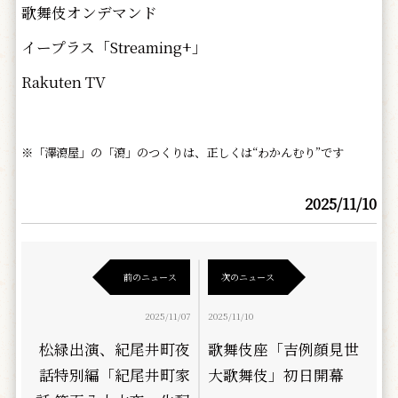
歌舞伎オンデマンド
イープラス「Streaming+」
Rakuten TV
※「澤瀉屋」の「瀉」のつくりは、正しくは“わかんむり”です
2025/11/10
前のニュース
次のニュース
2025/11/07
2025/11/10
松緑出演、紀尾井町夜
歌舞伎座「吉例顔見世
話特別編「紀尾井町家
大歌舞伎」初日開幕