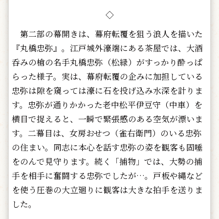
◇
第二部の幕開きは、幕府転覆を狙う浪人を描いた
『丸橋忠弥』。江戸城外濠端にある茶屋では、大酒
呑みの槍の名手丸橋忠弥（松緑）がすっかり酔っぱ
らった様子。実は、幕府転覆の企みに加担している
忠弥は隙を窺っては濠に石を投げ込み水深を計りま
す。忠弥が通りかかった老中松平伊豆守（中車）を
横目で捉えると、一瞬で緊張感のある空気が漂いま
す。二幕目は、女房おせつ（雀右衛門）のいる忠弥
の住まい。同志に本心を話す忠弥の姿を観客も固唾
をのんで見守ります。続く「捕物」では、大勢の捕
手を相手に奮闘する忠弥でしたが…。戸板や縄など
を使う圧巻の大立廻りに観客は大きな拍手を送りま
した。