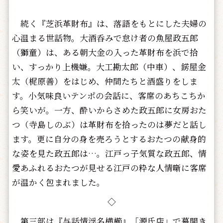
続く『芝浜革財布』は、落語をもとにした夫婦の
心温まる世話物。大酒呑みで怠け者の魚屋政五郎
（獅童）は、ある朝大金の入った革財布を浜で拾
い、すっかり上機嫌。大工勘太郎（中車）、錺屋金
太（梶原善）をはじめ、仲間たちと酒盛りをしま
す。小気味良いテンポの会話に、客席のあちこちか
ら笑いが。一方、酔いからさめた政五郎に女房おた
つ（寺島しのぶ）は革財布を拾ったのは夢だと話し
ます。更に自分の身を売ろうとするおたつの献身的
な姿を見た政五郎は…。江戸っ子気質な政五郎、情
愛あふれるおたつが見せる江戸の粋な人情噺に客席
が温かく包まれました。
◇
第三部は『与話情浮名横櫛』「源氏店」で幕開き