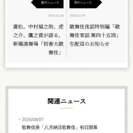
前のニュース
次のニュース
2025/12/18
2025/12/19
廣松、中村福之助、虎
歌舞伎夜話特別編「歌
之介、鷹之資が語る、
舞伎家話 第四十五回」
新橋演舞場「初春大歌
生配信のお知らせ
舞伎」
関連ニュース
2026/08/07
歌舞伎座「八月納涼歌舞伎」初日開幕