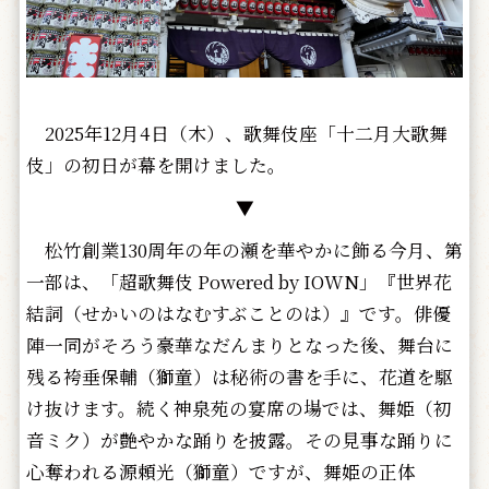
2025年12月4日（木）、歌舞伎座「十二月大歌舞
伎」の初日が幕を開けました。
▼
松竹創業130周年の年の瀬を華やかに飾る今月、第
一部は、「超歌舞伎 Powered by IOWN」『世界花
結詞（せかいのはなむすぶことのは）』です。俳優
陣一同がそろう豪華なだんまりとなった後、舞台に
残る袴垂保輔（獅童）は秘術の書を手に、花道を駆
け抜けます。続く神泉苑の宴席の場では、舞姫（初
音ミク）が艶やかな踊りを披露。その見事な踊りに
心奪われる源頼光（獅童）ですが、舞姫の正体