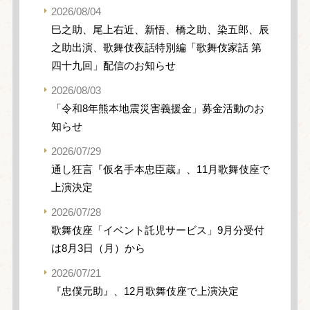
2026/08/04
巳之助、尾上右近、新悟、橋之助、染五郎、辰
之助出演、歌舞伎夜話特別編「歌舞伎家話 第
四十九回」配信のお知らせ
2026/08/03
「令和8年熊本地震災害義援金」募金活動のお
知らせ
2026/07/29
通し狂言『仮名手本忠臣蔵』、11月歌舞伎座で
上演決定
2026/07/28
歌舞伎座「イベント託児サービス」9月分受付
は8月3日（月）から
2026/07/21
『忠僕元助』、12月歌舞伎座で上演決定