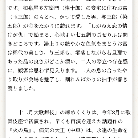
です。和泉屋多左衛門（権十郎）の妾宅に住むお富
（玉三郎）のもとへ、かつて愛した男、与三郎（染
五郎）が金をたかりに訪れます。「しがねえ恋の情
けが仇」で始まる、心地よい七五調の長ぜりふは聞
きどころです。湯上りの艶やかな色気をまとうお富
は稀代の美しさ。与三郎も、零落しながら若旦那で
あった品の良さがどこか漂い、二人の際立つ存在感
に、観客は思わず見入ります。二人の息の合ったや
り取りが会場を魅了し、割れんばかりの拍手が響き
渡りました。
「十二月大歌舞伎」の締めくくりは、今年8月に歌
舞伎座で初演され、早くも再演を迎えた話題作の
『火の鳥』。病気の大王（中車）は、永遠の生命を