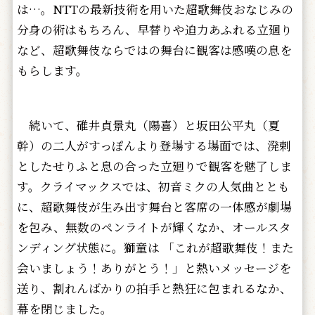
は…。NTTの最新技術を用いた超歌舞伎おなじみの
分身の術はもちろん、早替りや迫力あふれる立廻り
など、超歌舞伎ならではの舞台に観客は感嘆の息を
もらします。
続いて、碓井貞景丸（陽喜）と坂田公平丸（夏
幹）の二人がすっぽんより登場する場面では、溌剌
としたせりふと息の合った立廻りで観客を魅了しま
す。クライマックスでは、初音ミクの人気曲ととも
に、超歌舞伎が生み出す舞台と客席の一体感が劇場
を包み、無数のペンライトが輝くなか、オールスタ
ンディング状態に。獅童は 「これが超歌舞伎！また
会いましょう！ありがとう！」と熱いメッセージを
送り、割れんばかりの拍手と熱狂に包まれるなか、
幕を閉じました。