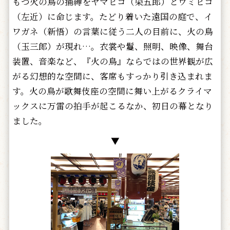
もつ火の鳥の捕縛をヤマヒコ（染五郎）とウミヒコ
（左近）に命じます。たどり着いた遠国の庭で、イ
ワガネ（新悟）の言葉に従う二人の目前に、火の鳥
（玉三郎）が現れ…。衣裳や鬘、照明、映像、舞台
装置、音楽など、『火の鳥』ならではの世界観が広
がる幻想的な空間に、客席もすっかり引き込まれま
す。火の鳥が歌舞伎座の空間に舞い上がるクライマ
ックスに万雷の拍手が起こるなか、初日の幕となり
ました。
▼