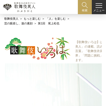
メニュー
検索
歌舞伎美人
もっと楽しむ
「人」を楽しむ
芸の眼差し、遊の素顔
第1回 尾上松也
【歌舞伎いろは】は歌
美人」の連載、読み物
言葉」「歌舞伎衣裳、
界」「問題に挑戦」な
ます。