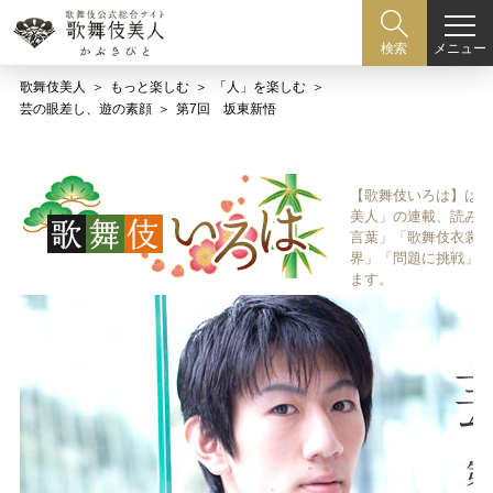
メニュー
検索
歌舞伎美人
もっと楽しむ
「人」を楽しむ
芸の眼差し、遊の素顔
第7回 坂東新悟
【歌舞伎いろは】は歌
美人」の連載、読み物
言葉」「歌舞伎衣裳、
界」「問題に挑戦」な
ます。