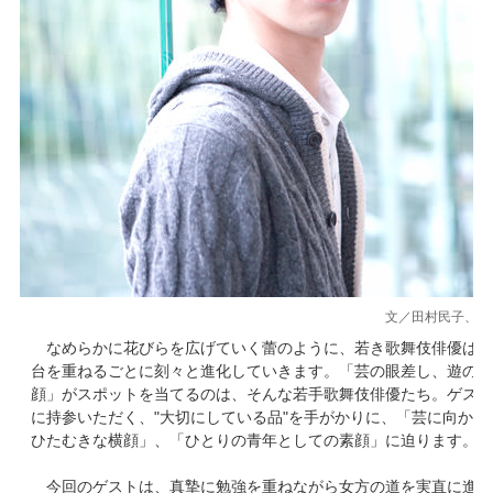
文／田村民子、写
なめらかに花びらを広げていく蕾のように、若き歌舞伎俳優は舞
台を重ねるごとに刻々と進化していきます。「芸の眼差し、遊の素
顔」がスポットを当てるのは、そんな若手歌舞伎俳優たち。ゲスト
に持参いただく、"大切にしている品"を手がかりに、「芸に向かう
ひたむきな横顔」、「ひとりの青年としての素顔」に迫ります。
今回のゲストは、真摯に勉強を重ねながら女方の道を実直に進ま