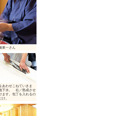
橋東一さん
をあわせこねていきま
地下水。 右／熟成させ
けます。包丁を入れるの
だけ。