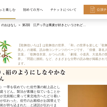
っと楽しむ
初めての方へ
チケットについて
公演チ
」のおはなし
第2回 江戸っ子は蕎麦が好きというけれど…
【歌舞伎いろは】は歌舞伎の世界、「和」の世界を楽しむ「歌
美人」の連載、読み物コンテンツのページです。「俳優、著名
言葉」「歌舞伎衣裳、かつらの美」「劇場、小道具、大道具の
界」「問題に挑戦」など、さまざまな分野の読み物が掲載され
ます。
）一帯を収めていた佐竹藩の献上品とし
庭うどん。製法が素麺と似ていることか
が北前船に乗って東北地方へたどり着い
が伝わった、佐竹のお殿様がお国替えで
術が持ち込まれた…と諸説が伝わりま