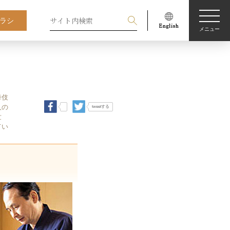
ラシ
メニュー
舞伎
人の
tweetする
世
てい