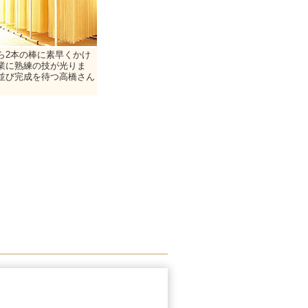
ら2本の棒に素早くかけ
業に熟練の技が光りま
並び完成を待つ高橋さん