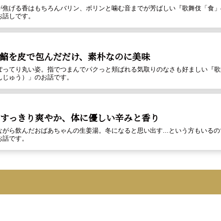
が焦げる香はもちろんバリン、ボリンと噛む音までが芳ばしい『歌舞伎「食」
お話しです。
 餡を皮で包んだだけ、素朴なのに美味
ぽってり丸い姿。指でつまんでパクっと頬ばれる気取りのなさも好ましい『歌
んじゅう）」のお話です。
 すっきり爽やか、体に優しい辛みと香り
ながら飲んだおばあちゃんの生姜湯。冬になると思い出す...という方もいる
お話です。