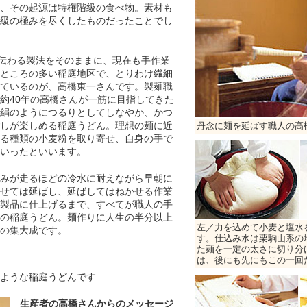
、その起源は特権階級の食べ物。素材も
級の極みを尽くしたものだったことでし
伝わる製法をそのままに、現在も手作業
ところの多い稲庭地区で、とりわけ繊細
ているのが、高橋東一さんです。製麺職
約40年の高橋さんが一筋に目指してきた
絹のようにつるりとしてしなやか、かつ
しが楽しめる稲庭うどん。理想の麺に近
丹念に麺を延ばす職人の高
る種類の小麦粉を取り寄せ、自身の手で
いったといいます。
みが走るほどの冷水に耐えながら早朝に
せては延ばし、延ばしてはねかせる作業
製品に仕上げるまで、すべてが職人の手
の稲庭うどん。麺作りに人生の半分以上
左／力を込めて小麦と塩水
の集大成です。
す。仕込み水は栗駒山系の
た麺を一定の太さに切り分
は、後にも先にもこの一回
ような稲庭うどんです
生産者の高橋さんからのメッセージ