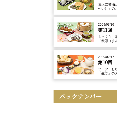
炭火に醤油
べい）」の
2009/03/16
第11回
ふっくら、
「饅頭（ま
2009/02/17
第10回
フーフーし
「生姜」の
バックナンバー