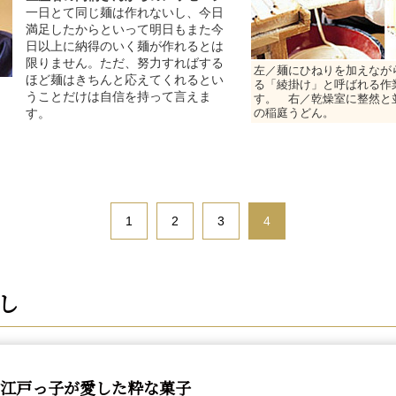
一日とて同じ麺は作れないし、今日
満足したからといって明日もまた今
日以上に納得のいく麺が作れるとは
限りません。ただ、努力すればする
左／麺にひねりを加えなが
ほど麺はきちんと応えてくれるとい
る「綾掛け」と呼ばれる作
うことだけは自信を持って言えま
す。 右／乾燥室に整然と
す。
の稲庭うどん。
1
2
3
4
し
 江戸っ子が愛した粋な菓子