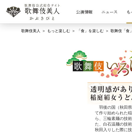
公演情報
ニュース
も
歌舞伎美人
もっと楽しむ
「食」を楽しむ
歌舞伎「食
羽後の国（秋田県
て作り始められた稲
ら、三輪素麺の技術
た、白石温麺の技術
秋田入りした際に技