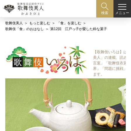
メニュー
検索
歌舞伎美人
もっと楽しむ
「食」を楽しむ
歌舞伎「食」のおはなし
第12回 江戸っ子が愛した粋な菓子
【歌舞伎いろは】は歌
美人」の連載、読み物
言葉」「歌舞伎衣裳、
界」「問題に挑戦」な
ます。