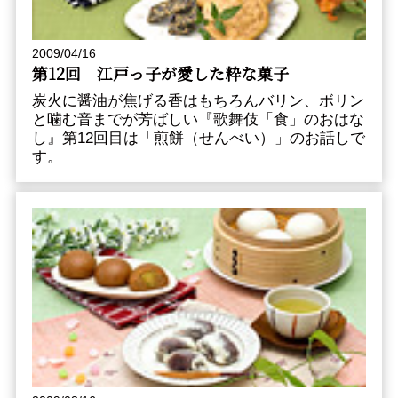
2009/04/16
第12回 江戸っ子が愛した粋な菓子
炭火に醤油が焦げる香はもちろんバリン、ボリン
と噛む音までが芳ばしい『歌舞伎「食」のおはな
し』第12回目は「煎餅（せんべい）」のお話しで
す。