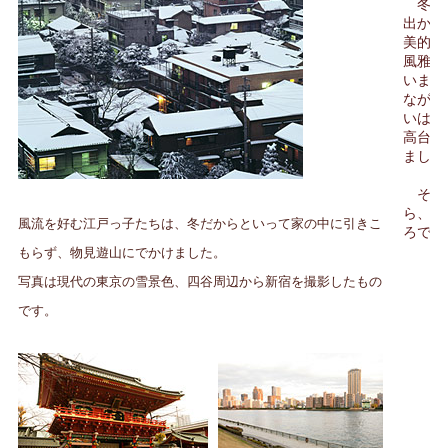
冬なら
出かけ
美的感
風雅の
います
ながら
いは、
高台か
ました
それで
ら、現
風流を好む江戸っ子たちは、冬だからといって家の中に引きこ
ろでは
もらず、物見遊山にでかけました。
写真は現代の東京の雪景色、四谷周辺から新宿を撮影したもの
です。