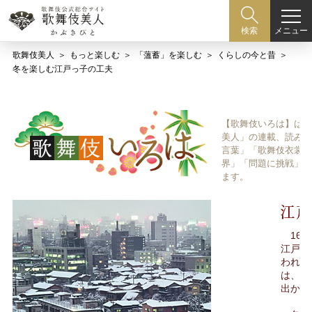
メニュー
検索
歌舞伎美人
もっと楽しむ
「薀蓄」を楽しむ
くらしの今と昔
冬を楽しむ江戸っ子の工夫
【歌舞伎いろは】は歌
美人」の連載、読み物
言葉」「歌舞伎衣裳、
界」「問題に挑戦」な
ます。
16～
江戸時
われた
は、冬
出かけ