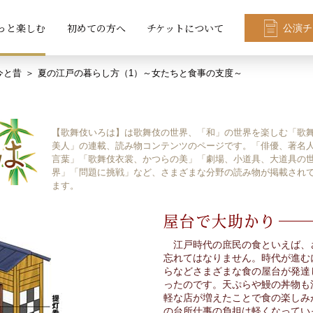
っと楽しむ
初めての方へ
チケットについて
公演チ
今と昔
夏の江戸の暮らし方（1）～女たちと食事の支度～
【歌舞伎いろは】は歌舞伎の世界、「和」の世界を楽しむ「歌
美人」の連載、読み物コンテンツのページです。「俳優、著名
言葉」「歌舞伎衣裳、かつらの美」「劇場、小道具、大道具の
界」「問題に挑戦」など、さまざまな分野の読み物が掲載され
ます。
江戸時代の庶民の食といえば、
忘れてはなりません。時代が進む
らなどさまざまな食の屋台が発達
ったのです。天ぷらや鰻の丼物も
軽な店が増えたことで食の楽しみ
の台所仕事の負担は軽くなってい