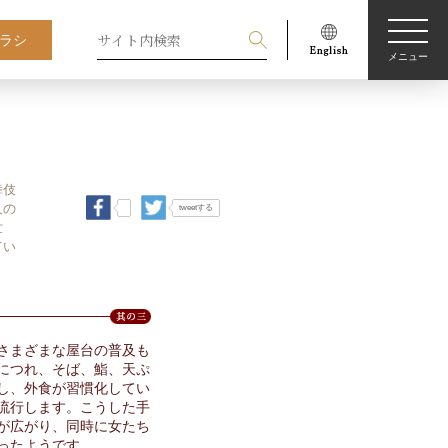
ラシ
メニュー
舞伎
人の
tweetする
世
てい
さまざまな屋台の普及も
につれ、そば、鮨、天ぷ
し、外食が習慣化してい
流行します。こうした手
が広がり、同時に女たち
ったようです。