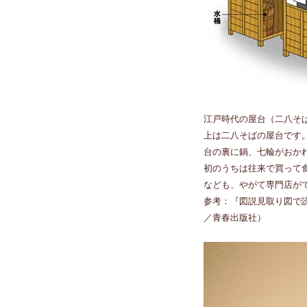
江戸時代の屋台（二八そ
上は二八そばの屋台です
台の裏に鍋、七輪がおか
初のうちは往来で買って
なども、やがて専門店が
参考：『図説見取り図で
／青春出版社）