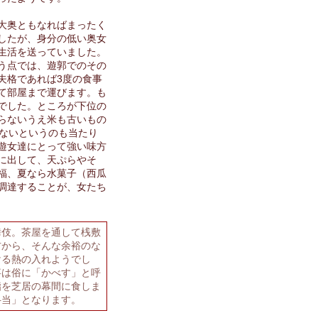
大奥ともなればまったく
したが、身分の低い奥女
生活を送っていました。
う点では、遊郭でのその
夫格であれば3度の食事
て部屋まで運びます。も
でした。ところが下位の
らないうえ米も古いもの
出ないというのも当たり
遊女達にとって強い味方
に出して、天ぷらやそ
福、夏なら水菓子（西瓜
調達することが、女たち
伎。茶屋を通して桟敷
方から、そんな余裕のな
ける熱の入れようでし
事は俗に「かべす」と呼
鮨を芝居の幕間に食しま
弁当」となります。