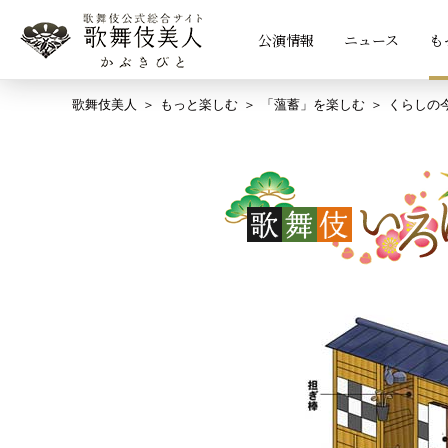
公演情報
ニュース
も
歌舞伎美人
もっと楽しむ
「薀蓄」を楽しむ
くらしの