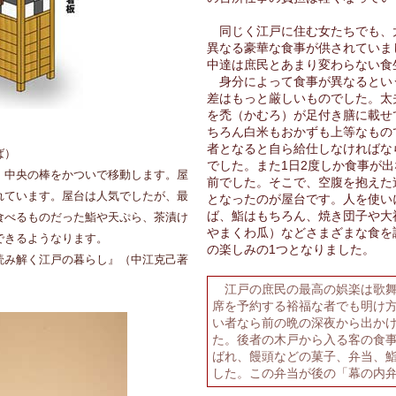
同じく江戸に住む女たちでも、
異なる豪華な食事が供されていま
中達は庶民とあまり変わらない食
身分によって食事が異なるとい
差はもっと厳しいものでした。太
を禿（かむろ）が足付き膳に載せ
ちろん白米もおかずも上等なもの
者となると自ら給仕しなければな
ば）
でした。また1日2度しか食事が
。中央の棒をかついで移動します。屋
前でした。そこで、空腹を抱えた
れています。屋台は人気でしたが、最
となったのが屋台です。人を使い
ば、鮨はもちろん、焼き団子や大
食べるものだった鮨や天ぷら、茶漬け
やまくわ瓜）などさまざまな食を
できるようなります。
の楽しみの1つとなりました。
読み解く江戸の暮らし』（中江克己著
江戸の庶民の最高の娯楽は歌舞
席を予約する裕福な者でも明け
い者なら前の晩の深夜から出か
た。後者の木戸から入る客の食
ばれ、饅頭などの菓子、弁当、
した。この弁当が後の「幕の内