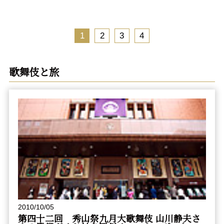
1
2
3
4
歌舞伎と旅
2010/10/05
第四十二回 秀山祭九月大歌舞伎 山川静夫さ