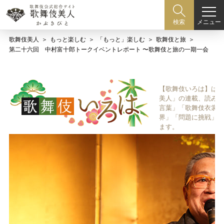
メニュー
検索
歌舞伎美人
もっと楽しむ
「もっと」楽しむ
歌舞伎と旅
第二十六回 中村富十郎トークイベントレポート 〜歌舞伎と旅の一期一会
【歌舞伎いろは】は歌
美人」の連載、読み物
言葉」「歌舞伎衣裳、
界」「問題に挑戦」な
ます。