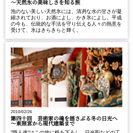
～天然氷の美味しさを知る旅
泡のない美しい天然氷には、清冽な水の甘さが凝
縮されており、お酒によし、かき氷によし。平成
の今も、伝統的な手法を守り伝える人々の熱意を
受けて、氷はきらきらと輝く。
2010/02/26
第四十回 芸術家の魂を揺さぶる冬の日光へ
～東照宮から現代建築まで
"職人魂"はこの地に根を下ろし、日光彫などの工