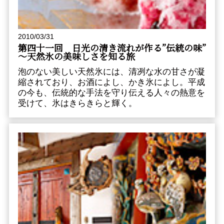
2010/03/31
第四十一回 日光の清き流れが作る”伝統の味”
～天然氷の美味しさを知る旅
泡のない美しい天然氷には、清冽な水の甘さが凝
縮されており、お酒によし、かき氷によし。平成
の今も、伝統的な手法を守り伝える人々の熱意を
受けて、氷はきらきらと輝く。