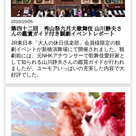
2010/10/05
第四十二回 秀山祭九月大歌舞伎 山川静夫さ
んの鑑賞ガイド付き観劇イベントレポート
JR東日本「大人の休日倶楽部」会員様限定の観
劇イベントが新橋演舞場にて開催されました。観
劇前には、元NHKアナウンサーで歌舞伎愛好家と
して知られる山川静夫さんの鑑賞ガイドが行われ
ましたが、ユーモアいっぱいの充実した内容で大
好評でした。