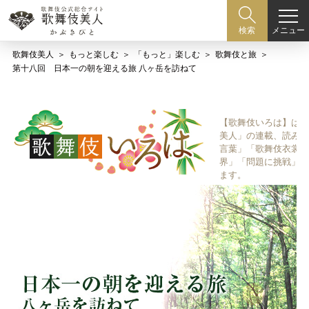
メニュー
検索
歌舞伎美人
もっと楽しむ
「もっと」楽しむ
歌舞伎と旅
第十八回 日本一の朝を迎える旅 八ヶ岳を訪ねて
【歌舞伎いろは】は歌
美人」の連載、読み物
言葉」「歌舞伎衣裳、
界」「問題に挑戦」な
ます。