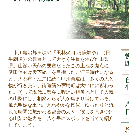
市川亀治郎主演の『風林火山-晴信燃ゆ』（日
生劇場）の舞台として大きく注目を浴びた山梨
県。山深い天然の要塞だったこの土地を拠点に、
武田信玄は天下統一を目指した。江戸時代になる
と、大都市・江戸に続く甲州街道は、多くの人と
物が行き交い、街道筋の宿場町は大いににぎわっ
た。そして現代…都会に程近い避暑地として人気
の山梨には、相変わらず人が集まり続けている。
風光明媚な土地、さわやかな気候、ゆったりと流
れる時間に魅かれる都会の人々。彼らを惹きつけ
る山梨の魅力を、八ヶ岳にスポットを当てて紹介
していこう。