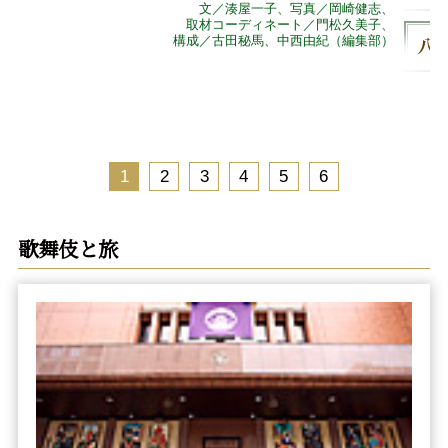
文／湊屋一子、写真／岡崎健志、
取材コーディネート／門松久美子、
構成／古田秘馬、中西由紀（編集部）
1
2
3
4
5
6
歌舞伎と旅