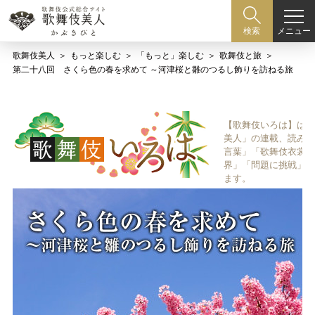
メニュー
検索
歌舞伎美人
もっと楽しむ
「もっと」楽しむ
歌舞伎と旅
第二十八回 さくら色の春を求めて ～河津桜と雛のつるし飾りを訪ねる旅
【歌舞伎いろは】は歌
美人」の連載、読み物
言葉」「歌舞伎衣裳、
界」「問題に挑戦」な
ます。