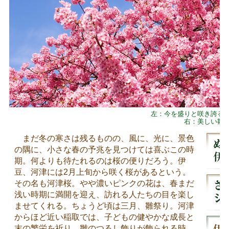
左：今を盛りと咲き誇る
右：美しい雛
まだ冬の寒さは残るものの、風に、光に、景色
の隅に、小さな春の予兆を見つけては喜ぶこの時
期。何よりも待たれるのは桜の便りだろう。伊
豆、河津には2月上旬から咲く桜があるという。
その名も河津桜。やや濃いピンクの花は、春まだ
浅い時期に満開を迎え、訪れる人たちの目を楽し
ませてくれる。ちょうど頃は三月、雛祭り。河津
からほど近い稲取では、子どもの健やかな成長と
末の繁栄を祈り、雛のつるし飾りが飾られる時。