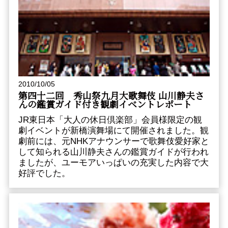
2010/10/05
第四十二回 秀山祭九月大歌舞伎 山川静夫さ
んの鑑賞ガイド付き観劇イベントレポート
JR東日本「大人の休日倶楽部」会員様限定の観
劇イベントが新橋演舞場にて開催されました。観
劇前には、元NHKアナウンサーで歌舞伎愛好家と
して知られる山川静夫さんの鑑賞ガイドが行われ
ましたが、ユーモアいっぱいの充実した内容で大
好評でした。