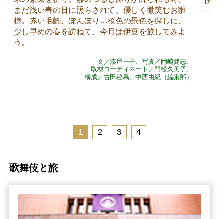
まだ浅い春の日に照らされて、優しく微笑むお雛
様。赤い毛氈、ぼんぼり…桜色の景色を探しに、
少し早めの春を訪ねて、今月は伊豆を旅してみよ
う。
文／湊屋一子、写真／岡崎健志、
取材コーディネート／門松久美子、
構成／古田秘馬、中西由紀（編集部）
1
2
3
4
歌舞伎と旅