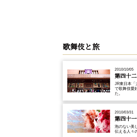
歌舞伎と旅
2010/10/05
第四十二
JR東日本
で歌舞伎愛
た。
2010/03/31
第四十一
泡のない美
伝える人々