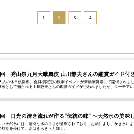
1
2
3
4
回 秀山祭九月大歌舞伎 山川静夫さんの鑑賞ガイド付
「大人の休日倶楽部」会員様限定の観劇イベントが新橋演舞場にて開催されまし
好家として知られる山川静夫さんの鑑賞ガイドが行われましたが、ユーモアい
回 日光の清き流れが作る”伝統の味” ～天然氷の美味
しい天然氷には、清冽な水の甘さが凝縮されており、お酒によし、かき氷によ
の熱意を受けて、氷はきらきらと輝く。