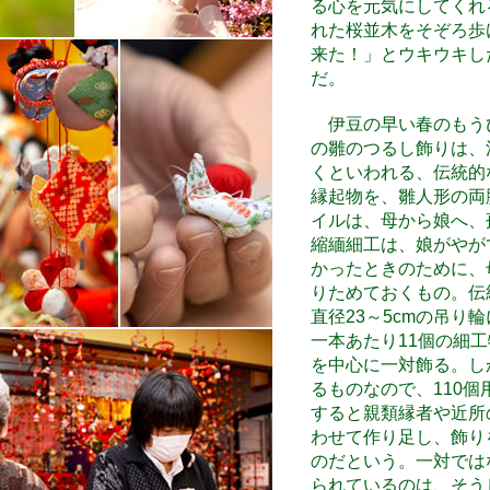
る心を元気にしてくれ
れた桜並木をそぞろ歩
来た！」とウキウキし
だ。
伊豆の早い春のもう
の雛のつるし飾りは、
くといわれる、伝統的
縁起物を、雛人形の両
イルは、母から娘へ、
縮緬細工は、娘がやが
かったときのために、
りためておくもの。伝
直径23～5cmの吊り
一本あたり11個の細
を中心に一対飾る。し
るものなので、110
すると親類縁者や近所
わせて作り足し、飾り
のだという。一対では
られているのは、そう