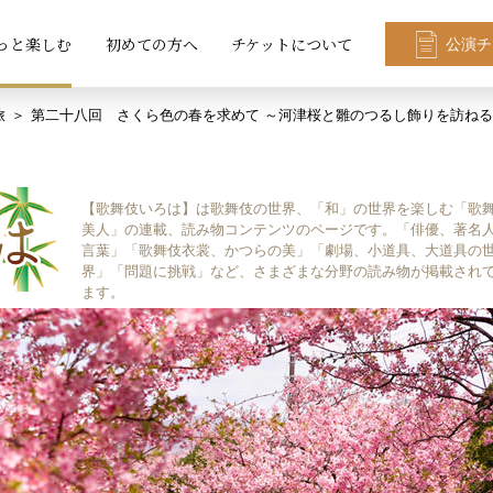
っと楽しむ
初めての方へ
チケットについて
公演チ
旅
第二十八回 さくら色の春を求めて ～河津桜と雛のつるし飾りを訪ね
【歌舞伎いろは】は歌舞伎の世界、「和」の世界を楽しむ「歌
美人」の連載、読み物コンテンツのページです。「俳優、著名
言葉」「歌舞伎衣裳、かつらの美」「劇場、小道具、大道具の
界」「問題に挑戦」など、さまざまな分野の読み物が掲載され
ます。