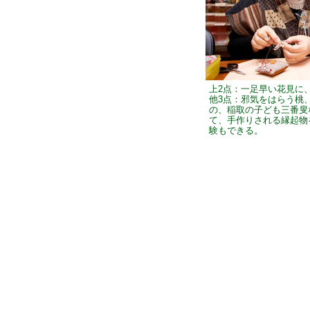
上2点：一足早い花見に
他3点：邪気をはらう桃
の、稲取の子ども三番叟
て、手作りされる縁起物
験もできる。