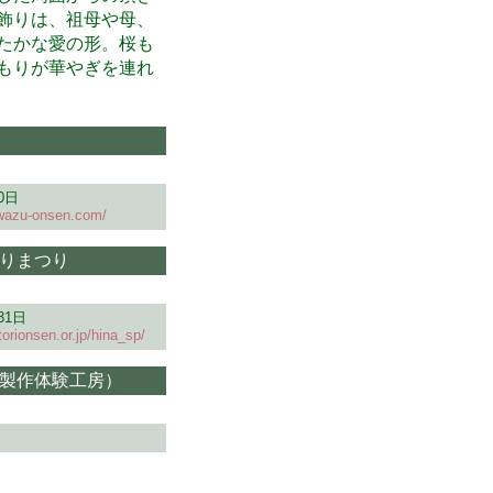
飾りは、祖母や母、
たかな愛の形。桜も
もりが華やぎを連れ
0日
awazu-onsen.com/
りまつり
31日
torionsen.or.jp/hina_sp/
製作体験工房）