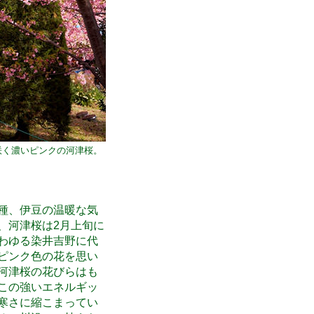
咲く濃いピンクの河津桜。
種、伊豆の温暖な気
、河津桜は2月上旬に
わゆる染井吉野に代
ピンク色の花を思い
河津桜の花びらはも
この強いエネルギッ
寒さに縮こまってい