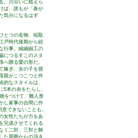
る。川沿いに植えら
けば、誰もが「春が
た気分になるはず
ひとつの名物、稲取
江戸時代後期から続
な行事。縮緬細工の
脇につるすこのスタ
孫へ贈る愛の形だ。
て嫁ぎ、女の子を授
母親がこつこつと作
統的なスタイルは、
輪に5本の糸をたらし、
工物をつけて、雛人形
かし家事の合間に作
個用意できないことも。
の女性たちが力をあ
を完成させてくれる
なく二対、三対と飾
した周囲からの頂き