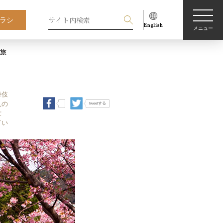
ラシ
メニュー
る旅
舞伎
人の
tweetする
世
てい