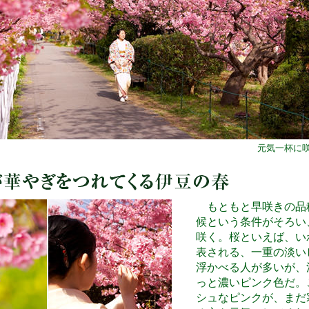
元気一杯に
もともと早咲きの品
候という条件がそろい
咲く。桜といえば、い
表される、一重の淡い
浮かべる人が多いが、
っと濃いピンク色だ。
シュなピンクが、まだ