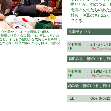
物だとか。雛のつるし
周囲の女性たちのあた
雛も、伊豆の春はぬく
てくる。
河津桜まつり
、心が華やぐ。右上は河津桜の原木。
、稲取の名物・金目鯛、祝い事につきもの
など、子どもの健やかな成長と幸せを願っ
をつるす、稲取の雛のつるし飾り。制作体
開催期間
：
2月7日～3月1
HP
：
http://www.k
稲取温泉 雛のつるし飾
開催期間
：
1月20日～3月
HP
：
http://www.ina
絹の会（雛のつるし飾り
TEL
：
0557-95-0722