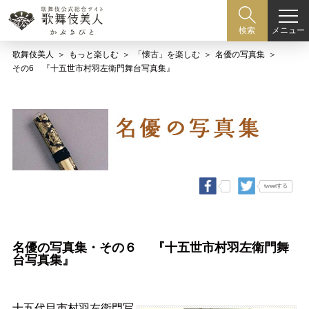
メニュー
検索
歌舞伎美人
もっと楽しむ
「懐古」を楽しむ
名優の写真集
その6 『十五世市村羽左衛門舞台写真集』
tweetする
名優の写真集・その６ 『十五世市村羽左衛門舞
台写真集』
十五代目市村羽左衛門写