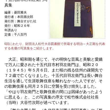
真集
編著：菱田雅夫
発行者：本田壽次郎
発行所：舞台すがた社
発行：昭和２６年
年譜あり
定価：千八百円
6回にわたり、財団法人松竹大谷図書館で所蔵する明治～大正期を代表
する名優の写真集をご紹介します。
大正、昭和期を通じて、その明快な芸風と美貌と愛嬌
で万人に愛された十五代目市村羽左衛門は、昭和２０
（１９４５）年５月６日、まだ桜の残る信州の疎開先で
７２歳で亡くなりました。十五代目羽左衛門は長い舞台
生活を通して生涯歌舞伎座を離れなかった人ですが、そ
の歌舞伎座も同月２５日に空襲を受け焼失しました。
「やはり羽左衛門と歌舞伎座の間には因縁があったよう
に思える」と、この写真集の序文で松竹株式会社社長
（当時）大谷竹次郎が述べています。