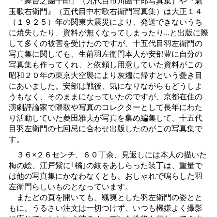
『舞台之團十郎』（九代目市川團十郎写真集）や『魁
玉歌右衛門』（五代目中村歌右衛門写真集）は大正１４
（１９２５）年の関東大震災により、発送できないうち
に焼失したり、資料が無くなってしまったり...と出版に際
して多くの被害を受けたのですが、十五代目羽左衛門の
写真集に関しても、生前羽左衛門本人が安部豊に自分の
写真集も作ってくれ、と依頼し用意していた資料がこの
昭和２０年の東京大空襲により灰燼に帰すという憂き目
にあいました。安部は戦後、気になりながらもどうしよ
うもなく、そのままになっていたのですが、京都在住の
演劇評論家で隈取や写真のコレクターとして長年にわた
り活動していた菱田雅夫が写真を集め編集して、十五代
目羽左衛門の七回忌に合わせ出版したのがこの写真集で
す。
３６×２６センチ、６０丁余、見返しには本人の描いた
梅の絵、江戸紫に｢橘｣の紋をあしらった装丁は、重量で
は他の写真集にかなわなくとも、おしゃれで鳴らした羽
左衛門らしいものとなっています。
またどの頁を開いても、颯爽とした羽左衛門の姿とと
もに、うるさい注文は一切つけず、いつも機嫌よく撮影